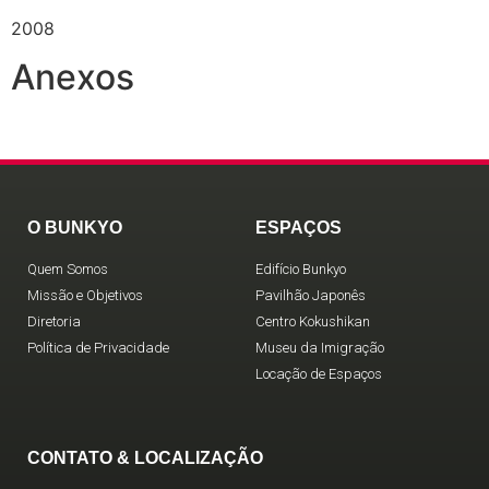
2008
Anexos
O BUNKYO
ESPAÇOS
Quem Somos
Edifício Bunkyo
Missão e Objetivos
Pavilhão Japonês
Diretoria
Centro Kokushikan
Política de Privacidade
Museu da Imigração
Locação de Espaços
CONTATO & LOCALIZAÇÃO