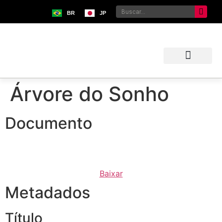
BR
JP
Sobre o Bunkyo
Museu da Imigração Japonesa
Pavilhão Japonês
Centro Kokushikan
Árvore do Sonho
Documento
Baixar
Metadados
Título