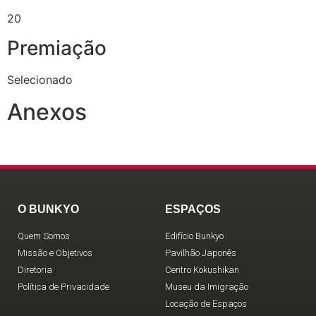
20
Premiação
Selecionado
Anexos
O BUNKYO
ESPAÇOS
Quem Somos
Edifício Bunkyo
Missão e Objetivos
Pavilhão Japonês
Diretoria
Centro Kokushikan
Política de Privacidade
Museu da Imigração
Locação de Espaços