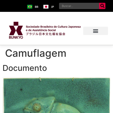
BR
JP
Camuflagem
Documento