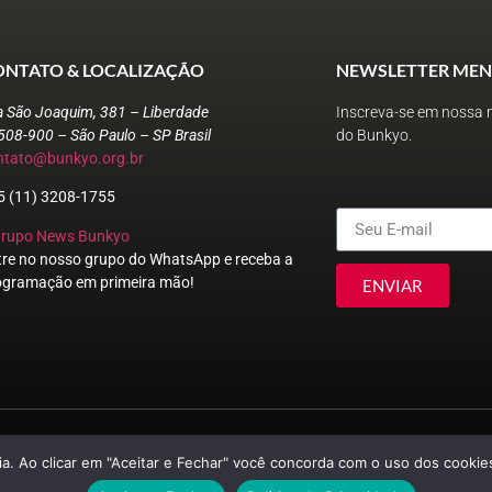
ONTATO & LOCALIZAÇÃO
NEWSLETTER MEN
a São Joaquim, 381 – Liberdade
Inscreva-se em nossa n
508-900 – São Paulo – SP Brasil
do Bunkyo.
ntato@bunkyo.org.br
5 (11) 3208-1755
Grupo News Bunkyo
tre no nosso grupo do WhatsApp e receba a
ogramação em primeira mão!
ENVIAR
a. Ao clicar em "Aceitar e Fechar" você concorda com o uso dos cookies
© Sociedade Brasileira de Cultura Japonesa e de Assistência Social