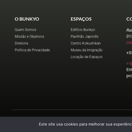
O BUNKYO
ESPAÇOS
C
Quem Somos
Edifício Bunkyo
Ru
01
Missão e Objetivos
Pavilhão Japonês
co
Diretoria
Centro Kokushikan
Política de Privacidade
Museu da Imigração
+5
Locação de Espaços
> 
En
pr
Este site usa cookies para melhorar sua experiênci