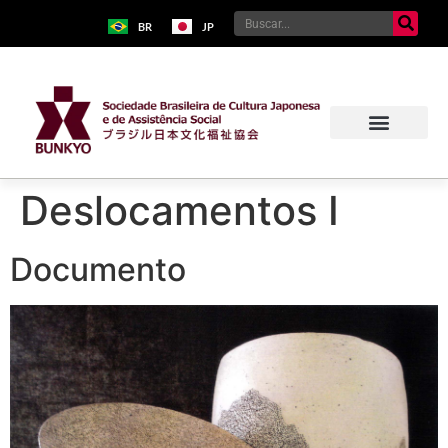
BR
JP
Deslocamentos I
Documento