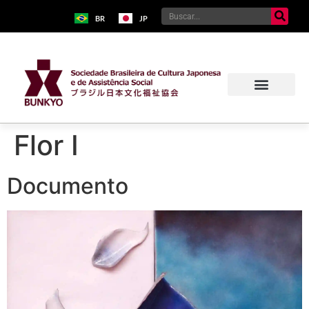
BR
JP
Flor I
Documento