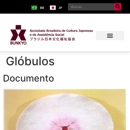
BR
JP
Glóbulos
Documento