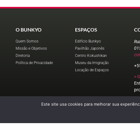
O BUNKYO
ESPAÇOS
C
Quem Somos
Edifício Bunkyo
Ru
01
Missão e Objetivos
Pavilhão Japonês
co
Diretoria
Centro Kokushikan
Política de Privacidade
Museu da Imigração
+5
Locação de Espaços
> 
En
pr
Este site usa cookies para melhorar sua experiênci