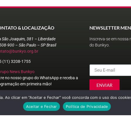
ONTATO & LOCALIZAÇÃO
NEWSLETTER MEN
a São Joaquim, 381 – Liberdade
Inscreva-se em nossa n
508-900 – São Paulo – SP Brasil
do Bunkyo.
ntato@bunkyo.org.br
5 (11) 3208-1755
Grupo News Bunkyo
tre no nosso grupo do WhatsApp e receba a
ogramação em primeira mão!
ENVIAR
a. Ao clicar em "Aceitar e Fechar" você concorda com o uso dos cookies
Aceitar e Fechar
Política de Privacidade