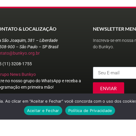
ONTATO & LOCALIZAÇÃO
NEWSLETTER MEN
a São Joaquim, 381 – Liberdade
Inscreva-se em nossa n
508-900 – São Paulo – SP Brasil
do Bunkyo.
ntato@bunkyo.org.br
5 (11) 3208-1755
Grupo News Bunkyo
tre no nosso grupo do WhatsApp e receba a
ogramação em primeira mão!
ENVIAR
a. Ao clicar em "Aceitar e Fechar" você concorda com o uso dos cookies
Aceitar e Fechar
Política de Privacidade