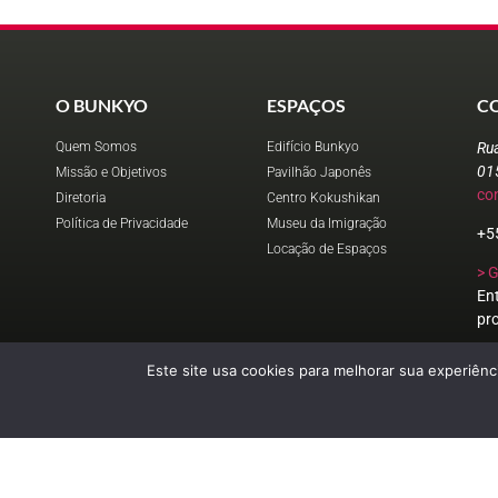
O BUNKYO
ESPAÇOS
C
Quem Somos
Edifício Bunkyo
Ru
01
Missão e Objetivos
Pavilhão Japonês
co
Diretoria
Centro Kokushikan
Política de Privacidade
Museu da Imigração
+5
Locação de Espaços
> 
En
pr
Este site usa cookies para melhorar sua experiênci