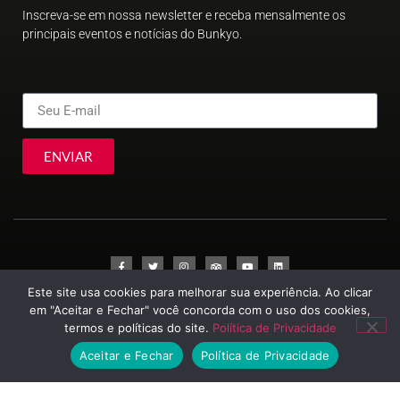
Inscreva-se em nossa newsletter e receba mensalmente os
principais eventos e notícias do Bunkyo.
ENVIAR
Este site usa cookies para melhorar sua experiência. Ao clicar
© Sociedade Brasileira de Cultura Japonesa e de Assistência Social
em "Aceitar e Fechar" você concorda com o uso dos cookies,
2023
termos e políticas do site.
Política de Privacidade
Aceitar e Fechar
Política de Privacidade