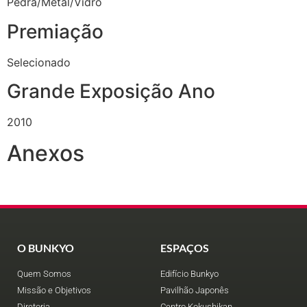
Pedra/Metal/Vidro
Premiação
Selecionado
Grande Exposição Ano
2010
Anexos
O BUNKYO
ESPAÇOS
Quem Somos
Edifício Bunkyo
Missão e Objetivos
Pavilhão Japonês
Diretoria
Centro Kokushikan