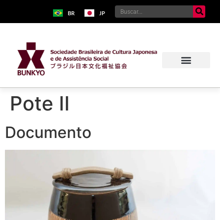
BR
JP
Pote II
Documento