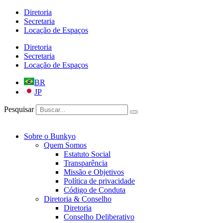
Ir
Diretoria
para
Secretaria
o
Locação de Espaços
conteúdo
Diretoria
Secretaria
Locação de Espaços
BR
JP
Pesquisar
Sobre o Bunkyo
Quem Somos
Estatuto Social
Transparência
Missão e Objetivos
Política de privacidade
Código de Conduta
Diretoria & Conselho
Diretoria
Conselho Deliberativo