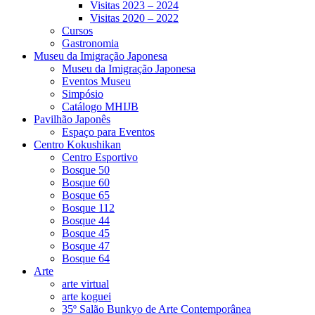
Visitas 2023 – 2024
Visitas 2020 – 2022
Cursos
Gastronomia
Museu da Imigração Japonesa
Museu da Imigração Japonesa
Eventos Museu
Simpósio
Catálogo MHIJB
Pavilhão Japonês
Espaço para Eventos
Centro Kokushikan
Centro Esportivo
Bosque 50
Bosque 60
Bosque 65
Bosque 112
Bosque 44
Bosque 45
Bosque 47
Bosque 64
Arte
arte virtual
arte koguei
35º Salão Bunkyo de Arte Contemporânea