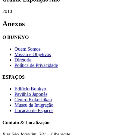
2010
Anexos
O BUNKYO
Quem Somos
Missão e Objetivos
Diretoria
Política de Privacidade
ESPAÇOS
Edifício Bunkyo
Pavilhão Japonês
Centro Kokushikan
Museu da Imigração
Locação de Espaços
Contato & Localização
Rua São Joaquim, 381 – Liberdade