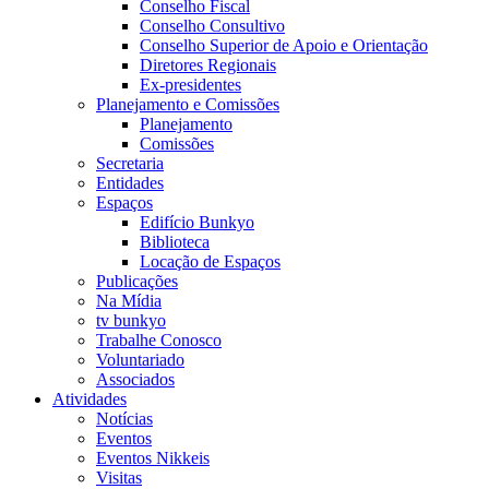
Conselho Fiscal
Conselho Consultivo
Conselho Superior de Apoio e Orientação
Diretores Regionais
Ex-presidentes
Planejamento e Comissões
Planejamento
Comissões
Secretaria
Entidades
Espaços
Edifício Bunkyo
Biblioteca
Locação de Espaços
Publicações
Na Mídia
tv bunkyo
Trabalhe Conosco
Voluntariado
Associados
Atividades
Notícias
Eventos
Eventos Nikkeis
Visitas