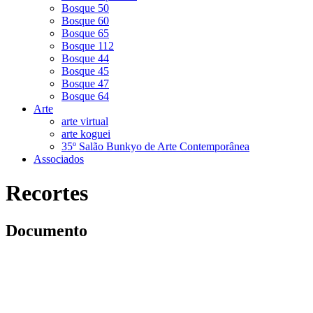
Bosque 50
Bosque 60
Bosque 65
Bosque 112
Bosque 44
Bosque 45
Bosque 47
Bosque 64
Arte
arte virtual
arte koguei
35º Salão Bunkyo de Arte Contemporânea
Associados
Recortes
Documento