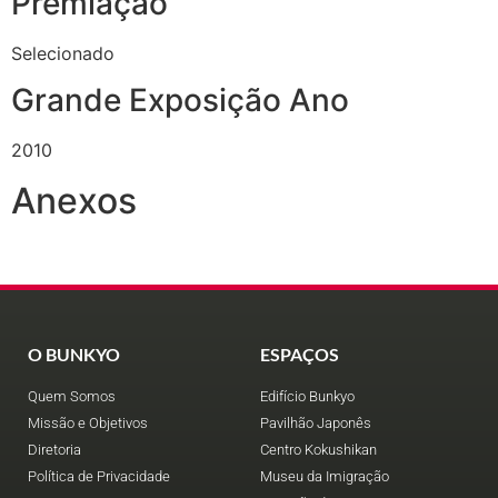
Premiação
Selecionado
Grande Exposição Ano
2010
Anexos
O BUNKYO
ESPAÇOS
Quem Somos
Edifício Bunkyo
Missão e Objetivos
Pavilhão Japonês
Diretoria
Centro Kokushikan
Política de Privacidade
Museu da Imigração