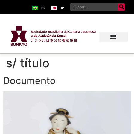
BR
JP
s/ título
Documento