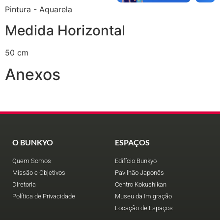
Pintura - Aquarela
Medida Horizontal
50 cm
Anexos
O BUNKYO
ESPAÇOS
Quem Somos
Edifício Bunkyo
Missão e Objetivos
Pavilhão Japonês
Diretoria
Centro Kokushikan
Política de Privacidade
Museu da Imigração
Locação de Espaços