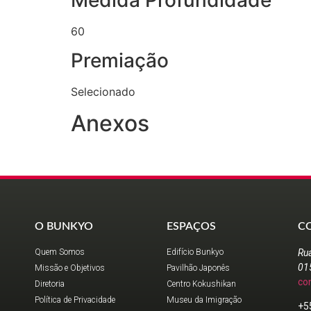
60
Premiação
Selecionado
Anexos
O BUNKYO
ESPAÇOS
C
Quem Somos
Edifício Bunkyo
Ru
01
Missão e Objetivos
Pavilhão Japonês
co
Diretoria
Centro Kokushikan
Política de Privacidade
Museu da Imigração
+5