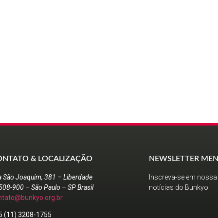
ONTATO & LOCALIZAÇÃO
NEWSLETTER MEN
a São Joaquim, 381 – Liberdade
Inscreva-se em nossa 
508-900 – São Paulo – SP Brasil
notícias do Bunkyo.
ntato@bunkyo.org.br
5 (11) 3208-1755