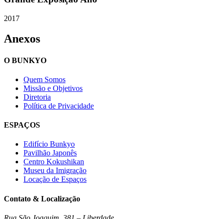
2017
Anexos
O BUNKYO
Quem Somos
Missão e Objetivos
Diretoria
Política de Privacidade
ESPAÇOS
Edifício Bunkyo
Pavilhão Japonês
Centro Kokushikan
Museu da Imigração
Locação de Espaços
Contato & Localização
Rua São Joaquim, 381 – Liberdade