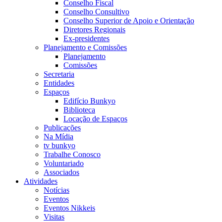
Conselho Fiscal
Conselho Consultivo
Conselho Superior de Apoio e Orientação
Diretores Regionais
Ex-presidentes
Planejamento e Comissões
Planejamento
Comissões
Secretaria
Entidades
Espaços
Edifício Bunkyo
Biblioteca
Locação de Espaços
Publicações
Na Mídia
tv bunkyo
Trabalhe Conosco
Voluntariado
Associados
Atividades
Notícias
Eventos
Eventos Nikkeis
Visitas