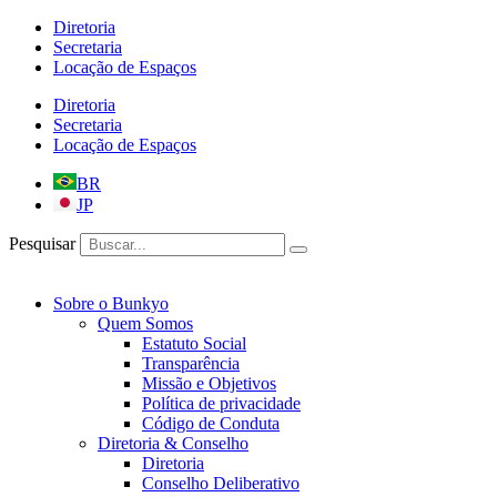
Ir
Diretoria
para
Secretaria
o
Locação de Espaços
conteúdo
Diretoria
Secretaria
Locação de Espaços
BR
JP
Pesquisar
Sobre o Bunkyo
Quem Somos
Estatuto Social
Transparência
Missão e Objetivos
Política de privacidade
Código de Conduta
Diretoria & Conselho
Diretoria
Conselho Deliberativo