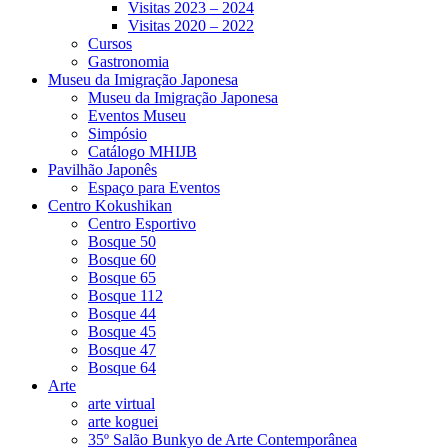
Visitas 2023 – 2024
Visitas 2020 – 2022
Cursos
Gastronomia
Museu da Imigração Japonesa
Museu da Imigração Japonesa
Eventos Museu
Simpósio
Catálogo MHIJB
Pavilhão Japonês
Espaço para Eventos
Centro Kokushikan
Centro Esportivo
Bosque 50
Bosque 60
Bosque 65
Bosque 112
Bosque 44
Bosque 45
Bosque 47
Bosque 64
Arte
arte virtual
arte koguei
35º Salão Bunkyo de Arte Contemporânea