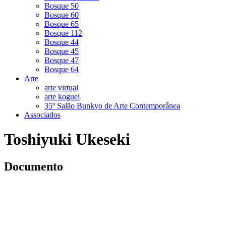
Bosque 50
Bosque 60
Bosque 65
Bosque 112
Bosque 44
Bosque 45
Bosque 47
Bosque 64
Arte
arte virtual
arte koguei
35º Salão Bunkyo de Arte Contemporânea
Associados
Toshiyuki Ukeseki
Documento