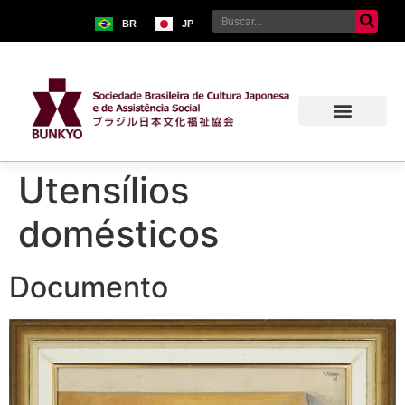
BR
JP
Sobre o Bunkyo
Museu da Imigração Japonesa
Pavilhão Japonês
Centro Kokushikan
Utensílios
domésticos
Documento