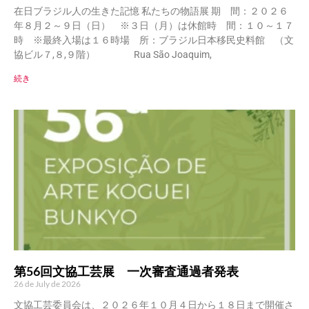
在日ブラジル人の生きた記憶 私たちの物語展 期 間：２０２６
年８月２～９日（日） ※３日（月）は休館時 間：１０～１７
時 ※最終入場は１６時場 所：ブラジル日本移民史料館 （文
協ビル７,８,９階） Rua São Joaquim,
続き
第56回文協工芸展 一次審査通過者発表
26 de July de 2026
文協工芸委員会は、２０２６年１０月４日から１８日まで開催さ