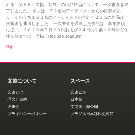
れる「第５６回文協工芸展」の出品作品について、一次審査を終
了しました。 今回は１７２名のアーティストからの応募があ
り、そのうち１６３名のアーティストの合計４２０点の作品が一
次審査を通過しました。 一次審査を通過した作品は、募集要項
に従い、２０２６年７月２３日および２４日の午前１０時から午
後５時までに、文協（Rua São Joaquim,
続き
文協について
スペース
文協とは
文協ビル
理念と目的
日本館
理事会
文協国士舘公園
プライバシーポリシー
ブラジル日本移民史料館