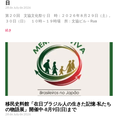
日
28 de July de 2026
第２０回 文協文化祭り 日 時：２０２６年８月２９日（土）,
３０日（日） １０時～１９時場 所：文協ビル – Rua
続き
移民史料館「在日ブラジル人の生きた記憶-私たち
の物語展」開催中-8月9日(日)まで
28 de July de 2026