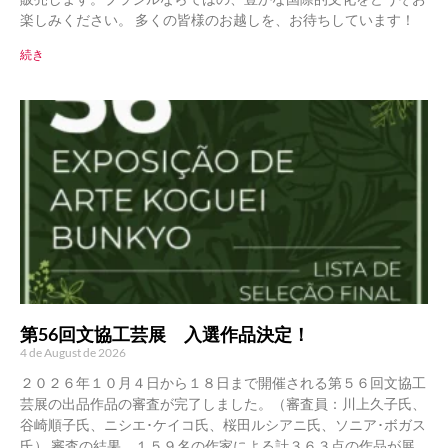
楽しみください。 多くの皆様のお越しを、お待ちしています！
続き
第56回文協工芸展 入選作品決定！
4 de August de 2026
２０２６年１０月４日から１８日まで開催される第５６回文協工
芸展の出品作品の審査が完了しました。（審査員：川上久子氏、
谷崎順子氏、ニシエ･ケイコ氏、桜田ルシアニ氏、ソニア･ボガス
氏） 審査の結果、１５９名の作家による計３６３点の作品が展