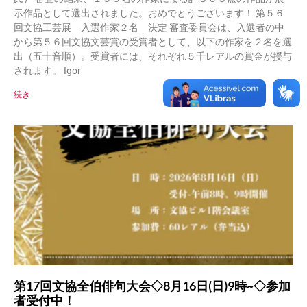
示作品として選出されました。おめでとうございます！ 第５６
回文協工芸展 入選作家２名 決定 審査委員会は、入選者の中
から第５６回文協文芸賞の受賞者として、以下の作家を２名を選
出（五十音順）。受賞者には、それぞれ５千レアルの賞金が授与
されます。 Igor
続き
第17回文協全伯俳句大会◇8月16日(日)9時~◇参加
者受付中！