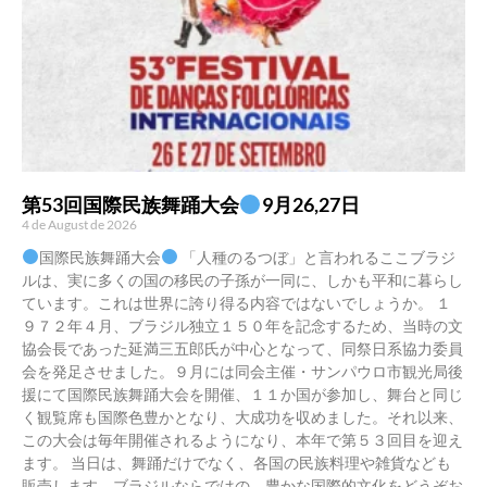
第53回国際民族舞踊大会
9月26,27日
4 de August de 2026
国際民族舞踊大会
「人種のるつぼ」と言われるここブラジ
ルは、実に多くの国の移民の子孫が一同に、しかも平和に暮らし
ています。これは世界に誇り得る内容ではないでしょうか。 １
９７２年４月、ブラジル独立１５０年を記念するため、当時の文
協会長であった延満三五郎氏が中心となって、同祭日系協力委員
会を発足させました。９月には同会主催・サンパウロ市観光局後
援にて国際民族舞踊大会を開催、１１か国が参加し、舞台と同じ
く観覧席も国際色豊かとなり、大成功を収めました。それ以来、
この大会は毎年開催されるようになり、本年で第５３回目を迎え
ます。 当日は、舞踊だけでなく、各国の民族料理や雑貨なども
販売します。ブラジルならではの、豊かな国際的文化をどうぞお