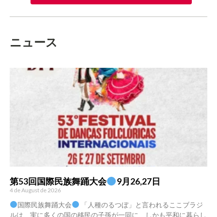
ニュース
第53回国際民族舞踊大会
9月26,27日
4 de August de 2026
国際民族舞踊大会
「人種のるつぼ」と言われるここブラジ
ルは、実に多くの国の移民の子孫が一同に、しかも平和に暮らし