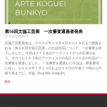
第56回文協工芸展 一次審査通過者発表
26 de July de 2026
文協工芸委員会は、２０２６年１０月４日から１８日まで開催さ
れる「第５６回文協工芸展」の出品作品について、一次審査を終
了しました。 今回は１７２名のアーティストからの応募があ
り、そのうち１６３名のアーティストの合計４２０点の作品が一
次審査を通過しました。 一次審査を通過した作品は、募集要項
に従い、２０２６年７月２３日および２４日の午前１０時から午
後５時までに、文協（Rua São Joaquim,
続き