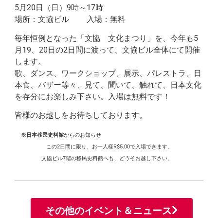
5月20日（日）9時～17時
場所：文協ビル 入場：無料
毎年恒例となった「文協 文化まつり」を、今年も5
月19、20日の2日間に渡って、文協ビル全体にて開催
します。
歌、ダンス、ワークショップ、展示、パレストラ、日
本食、バザー等々、見て、聞いて、触れて、日本文化
を存分にお楽しみ下さい。入場は無料です！
皆様のお越しをお待ちしております。
※日本移民史料館
からのお知らせ
この
2
日間に限り、お一人様
R$5.00
で入場できます。
文協ビル
7
階の移民史料館へも、どうぞお越し下さい。
その他のイベント＆ニュース