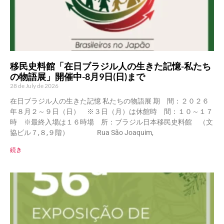
移民史料館「在日ブラジル人の生きた記憶-私たち
の物語展」開催中-8月9日(日)まで
28 de July de 2026
在日ブラジル人の生きた記憶 私たちの物語展 期 間：２０２６
年８月２～９日（日） ※３日（月）は休館時 間：１０～１７
時 ※最終入場は１６時場 所：ブラジル日本移民史料館 （文
協ビル７,８,９階） Rua São Joaquim,
続き