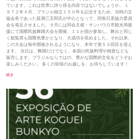
ています。これは世界に誇り得る内容ではないでしょうか。 １
９７２年４月、ブラジル独立１５０年を記念するため、当時の文
協会長であった延満三五郎氏が中心となって、同祭日系協力委員
会を発足させました。９月には同会主催・サンパウロ市観光局後
援にて国際民族舞踊大会を開催、１１か国が参加し、舞台と同じ
く観覧席も国際色豊かとなり、大成功を収めました。それ以来、
この大会は毎年開催されるようになり、本年で第５３回目を迎え
ます。 当日は、舞踊だけでなく、各国の民族料理や雑貨なども
販売します。ブラジルならではの、豊かな国際的文化をどうぞお
楽しみください。 多くの皆様のお越しを、お待ちしています！
続き