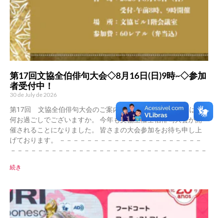
第17回文協全伯俳句大会◇8月16日(日)9時~◇参加
者受付中！
30 de July de 2026
第17回 文協全伯俳句大会のご案内 俳句愛好者の皆さまには如
何お過ごしでございますか。 今年も文協主催全伯俳句大会が開
催されることになりました。 皆さまの大会参加をお待ち申し上
げております。 －－－－－－－－－－－－－－－－－－－－－
－－－－－－－－－－－－－－－－－－－－－－－－－－－－－
続き