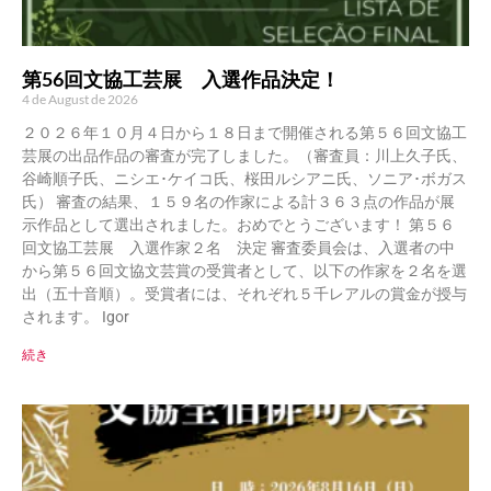
第56回文協工芸展 入選作品決定！
4 de August de 2026
２０２６年１０月４日から１８日まで開催される第５６回文協工
芸展の出品作品の審査が完了しました。（審査員：川上久子氏、
谷崎順子氏、ニシエ･ケイコ氏、桜田ルシアニ氏、ソニア･ボガス
氏） 審査の結果、１５９名の作家による計３６３点の作品が展
示作品として選出されました。おめでとうございます！ 第５６
回文協工芸展 入選作家２名 決定 審査委員会は、入選者の中
から第５６回文協文芸賞の受賞者として、以下の作家を２名を選
出（五十音順）。受賞者には、それぞれ５千レアルの賞金が授与
されます。 Igor
続き