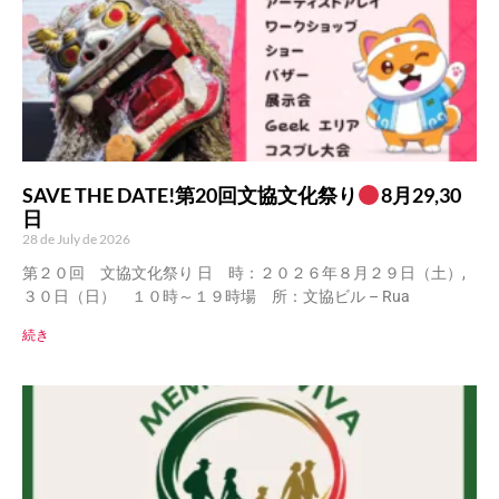
SAVE THE DATE!第20回文協文化祭り
8月29,30
日
28 de July de 2026
第２０回 文協文化祭り 日 時：２０２６年８月２９日（土）,
３０日（日） １０時～１９時場 所：文協ビル – Rua
続き