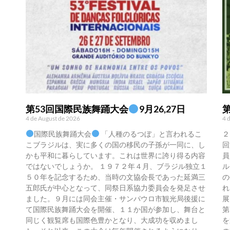
第53回国際民族舞踊大会
9月26,27日
4 de August de 2026
4 
国際民族舞踊大会
「人種のるつぼ」と言われるこ
２
こブラジルは、実に多くの国の移民の子孫が一同に、し
回
かも平和に暮らしています。これは世界に誇り得る内容
員
ではないでしょうか。 １９７２年４月、ブラジル独立１
ル
５０年を記念するため、当時の文協会長であった延満三
の
五郎氏が中心となって、同祭日系協力委員会を発足させ
れ
ました。９月には同会主催・サンパウロ市観光局後援に
展
て国際民族舞踊大会を開催、１１か国が参加し、舞台と
第
同じく観覧席も国際色豊かとなり、大成功を収めまし
を