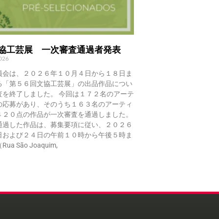
文協工芸展 一次審査通過者発表
2026
員会は、２０２６年１０月４日から１８日ま
る「第５６回文協工芸展」の出品作品につい
査を終了しました。 今回は１７２名のアーテ
の応募があり、そのうち１６３名のアーティ
４２０点の作品が一次審査を通過しました。
通過した作品は、募集要項に従い、２０２６
日および２４日の午前１０時から午後５時ま
a São Joaquim,