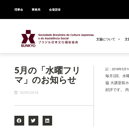
理事会
事務局
会場貸借
文協について
文
5月の「水曜フリ
記：2018年5月1
毎月
1回、水
マ」のお知らせ
協 大講堂前
好評です。
18/05/2018