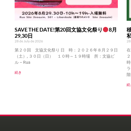
SAVE THE DATE!第20回文協文化祭り
8月
29,30日
28 de July de 2026
28
第２０回 文協文化祭り 日 時：２０２６年８月２９日
在
（土）, ３０日（日） １０時～１９時場 所：文協ビ
２
ル – Rua
時
ラ
続き
階
続