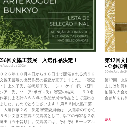
第56回文協工芸展 入選作品決定！
第17回文
~◇参加
de August de 2026
30 de July de 
０２６年１０月４日から１８日まで開催される第５６
文協工芸展の出品作品の審査が完了しました。（審査
第17回 文
：川上久子氏、谷崎順子氏、ニシエ･ケイコ氏、桜田
まには如何
シアニ氏、ソニア･ボガス氏） 審査の結果、１５９名
伯俳句大会
作家による計３６３点の作品が展示作品として選出さ
会参加をお
ました。おめでとうございます！ 第５６回文協工芸
－－－－－
 入選作家２名 決定 審査委員会は、入選者の中から
－－－－－
５６回文協文芸賞の受賞者として、以下の作家を２名
続き
選出（五十音順）。受賞者には、それぞれ５千レアル