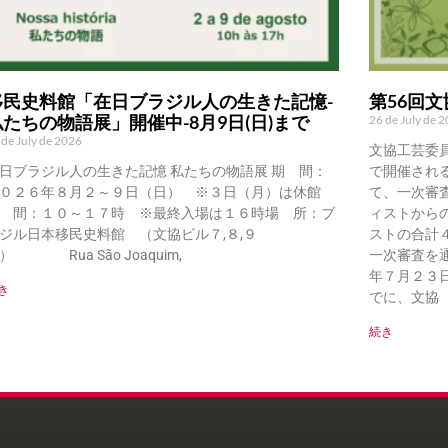
移民史料館「在日ブラジル人の生きた記憶-
第56回
私たちの物語展」開催中-8月9日(日)まで
26 de July de 
 de July de 2026
文協工芸委
日ブラジル人の生きた記憶 私たちの物語展 期 間：
で開催され
０２６年８月２～９日（日） ※３日（月）は休館
て、一次審
 間：１０～１７時 ※最終入場は１６時場 所：ブ
ィストから
ジル日本移民史料館 （文協ビル７,８,９
ストの合計
） Rua São Joaquim,
一次審査を
年７月２３
き
でに、文協（Ru
続き