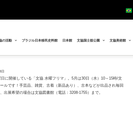
協の活動
ブラジル日本移民史料館
日本館
文協国士舘公園
文協美術館
8日
曜日に開催している「文協 水曜フリマ」。
5月は
30日（水
）10～15時/
文
ホール
です！
手芸品、雑貨、古着（新品あり）、古本などが出品され毎回
尚、出展希望の場合は文協図書館（電話：
3208-1755）まで。