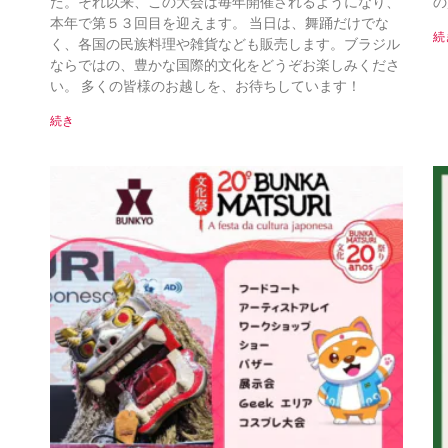
た。それ以来、この大会は毎年開催されるようになり、
の
本年で第５３回目を迎えます。 当日は、舞踊だけでな
続
く、各国の民族料理や雑貨なども販売します。ブラジル
ならではの、豊かな国際的文化をどうぞお楽しみくださ
い。 多くの皆様のお越しを、お待ちしています！
続き