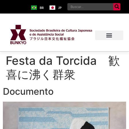
BR
JP
Sobre o Bunkyo
Museu da Imigração Japonesa
Pavilhão Japonês
Centro Kokushikan
Festa da Torcida 歓
喜に沸く群衆
Documento