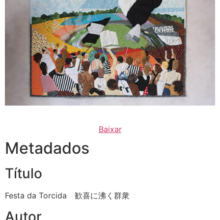
Baixar
Metadados
Título
Festa da Torcida 歓喜に沸く群衆
Autor