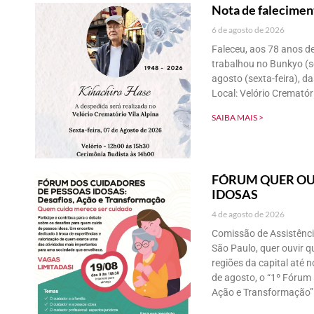
Nota de falecimen
6 de agosto de 2026
Faleceu, aos 78 anos de
trabalhou no Bunkyo (sec
agosto (sexta-feira), d
Local: Velório Crematóri
SAIBA MAIS >
FÓRUM QUER OU
IDOSAS
4 de agosto de 2026
Comissão de Assistênci
São Paulo, quer ouvir q
regiões da capital até 
de agosto, o “1º Fórum 
Ação e Transformação” 