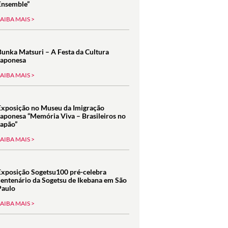
Ensemble”
SAIBA MAIS >
Bunka Matsuri – A Festa da Cultura
Japonesa
SAIBA MAIS >
Exposição no Museu da Imigração
Japonesa “Memória Viva – Brasileiros no
Japão”
SAIBA MAIS >
Exposição Sogetsu100 pré-celebra
centenário da Sogetsu de Ikebana em São
Paulo
SAIBA MAIS >