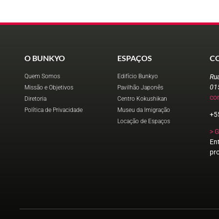
O BUNKYO
ESPAÇOS
C
Quem Somos
Edifício Bunkyo
Ru
01
Missão e Objetivos
Pavilhão Japonês
co
Diretoria
Centro Kokushikan
Política de Privacidade
Museu da Imigração
+5
Locação de Espaços
> 
En
pr