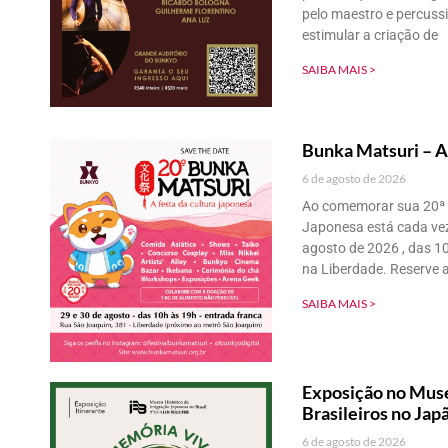
pelo maestro e percuss
estimular a criação de
SAIBA MAIS >
Bunka Matsuri – A
6 de agosto de 2026
Ao comemorar sua 20ª e
Japonesa está cada vez
agosto de 2026 , das 1
na Liberdade. Reserve a
SAIBA MAIS >
Exposição no Muse
Brasileiros no Jap
6 de agosto de 2026