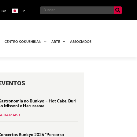
BR
JP
CENTRO KOKUSHIKAN
ARTE
ASSOCIADOS
EVENTOS
Gastronomia no Bunkyo – Hot Cake, Buri
no Missoni e Harussame
SAIBA MAIS >
Concertos Bunkyo 2026 “Percorso