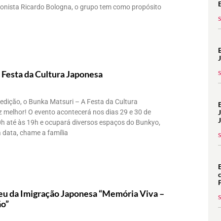
ionista Ricardo Bologna, o grupo tem como propósito
 Festa da Cultura Japonesa
dição, o Bunka Matsuri – A Festa da Cultura
 melhor! O evento acontecerá nos dias 29 e 30 de
0h até às 19h e ocupará diversos espaços do Bunkyo,
 data, chame a família
u da Imigração Japonesa “Memória Viva –
ão”