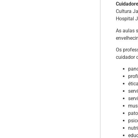
Cuidadore
Cultura J
Hospital 
As aulas 
envelheci
Os profes
cuidador 
pano
prof
étic
serv
serv
musi
pato
psic
nutr
educ