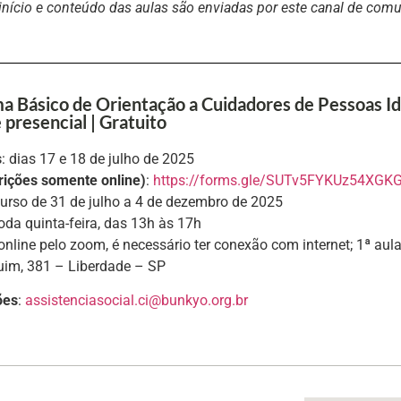
 início e conteúdo das aulas são enviadas por este canal de com
a Básico de Orientação a Cuidadores de Pessoas Id
 presencial | Gratuito
s
: dias 17 e 18 de julho de 2025
crições somente online)
:
https://forms.gle/SUTv5FYKUz54XGK
curso de 31 de julho a 4 de dezembro de 2025
toda quinta-feira, das 13h às 17h
 online pelo zoom, é necessário ter conexão com internet; 1ª au
im, 381 – Liberdade – SP
ões
:
assistenciasocial.ci@bunkyo.
org.br