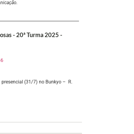
unicação.
osas - 20ª Turma 2025 -
G6
la presencial (31/7) no Bunkyo – R.