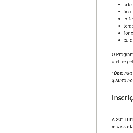
odon
fisio
enf
tera
fono
cuid
O Program
on-line p
*Obs:
não 
quanto no 
Inscri
A
20ª Tur
repassada