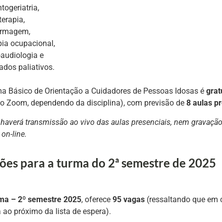
togeriatria,
terapia,
ermagem,
pia ocupacional,
audiologia e
ados paliativos.
a Básico de Orientação a Cuidadores de Pessoas Idosas é
grat
elo Zoom, dependendo da disciplina), com previsão de
8 aulas pr
haverá transmissão ao vivo das aulas presenciais, nem gravação
on-line.
ções para a turma do 2ª semestre de 2025
ma – 2º semestre 2025
, oferece
95 vagas
(ressaltando que em c
 ao próximo da lista de espera).