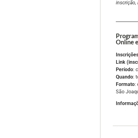
inscrição,
Program
Online e
Inscriçõe
Link (ins
Período
: 
Quando
: 
Formato
:
São Joaqu
Informaç