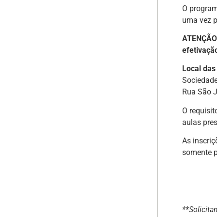
O program
uma vez p
ATENÇÃO
efetivação
Local das
Sociedade
Rua São J
O requisit
aulas pres
As inscriç
somente pe
**Solicit