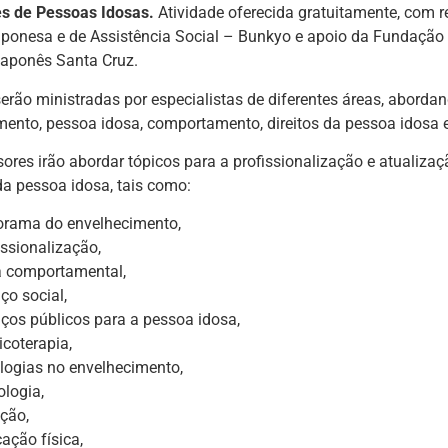
s de Pessoas Idosas.
Atividade oferecida gratuitamente, com r
aponesa e de Assistência Social – Bunkyo e apoio da Fundação
Japonês Santa Cruz.
serão ministradas por especialistas de diferentes áreas, abord
mento, pessoa idosa, comportamento, direitos da pessoa idosa 
sores irão abordar tópicos para a profissionalização e atualiza
da pessoa idosa, tais como:
rama do envelhecimento,
issionalização,
a comportamental,
iço social,
iços públicos para a pessoa idosa,
coterapia,
logias no envelhecimento,
ologia,
ição,
ação física,