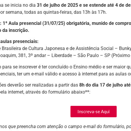
a se inicia no dia
31
de julho de 2025 e se estende até 4 de 
or semana, todas as quintas-feiras, das 13h às 17h.
:
1ª Aula presencial (31/07/25) obrigatória, munido de compr
 da inscrição.
 aulas presenciais:
 Brasileira de Cultura Japonesa e de Assistência Social – Bunk
oaquim, 381, 3º andar – Liberdade – São Paulo – SP (Próxim
o para se inscrever é ter concluído o Ensino médio e ser maior q
enciais, ter um e-mail válido e acesso à internet para as aulas on
ões deverão ser realizadas a partir das
8h do dia 17 de julho at
la internet, através do formulário abaixo**:
Inscreva-se Aqui
amos que preencha com atenção o campo e-mail do formulário, po