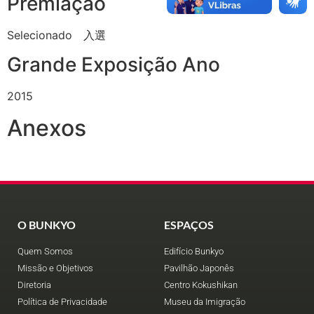
Premiação
Selecionado 入選
Grande Exposição Ano
2015
Anexos
O BUNKYO
ESPAÇOS
Quem Somos
Edifício Bunkyo
Missão e Objetivos
Pavilhão Japonês
Diretoria
Centro Kokushikan
Política de Privacidade
Museu da Imigração