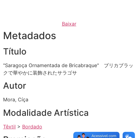
Baixar
Metadados
Título
"Saragoça Ornamentada de Bricabraque" ブリカブラッ
クで華やかに装飾されたサラゴサ
Autor
Mora, Cíça
Modalidade Artística
Têxtil
>
Bordado