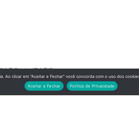
i 美術委員会委員および選考委員
a. Ao clicar em "Aceitar e Fechar" você concorda com o uso dos cookies
Aceitar e Fechar
Política de Privacidade