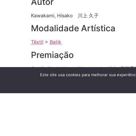
Autor
Kawakami, Hisako 川上 久子
Modalidade Artística
Têxtil
>
Batik
Premiação
Comissão de Arte e Membro do Júr
Este site usa cookies para melhorar sua experiênci
Grande Exposição Ano
2008
Anexos