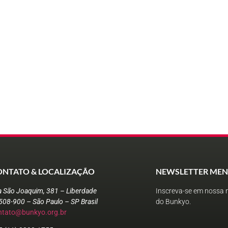
ONTATO & LOCALIZAÇÃO
NEWSLETTER MEN
a São Joaquim, 381 – Liberdade
Inscreva-se em nossa n
508-900 – São Paulo – SP Brasil
do Bunkyo.
ntato@bunkyo.org.br