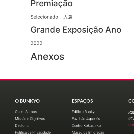
Premiação
Selecionado 入選
Grande Exposição Ano
2022
Anexos
O BUNKYO
ESPAÇOS
C
Quem Somos
Edifício Bunkyo
Ru
01
Missão e Objetivos
Pavilhão Japonês
co
Diretoria
Centro Kokushikan
Política de Privacidade
Museu da Imigração