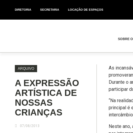
DIRETORIA
SECRETARIA
LOCAÇÃO DE ESPAÇOS
SOBRE 
As incansáv
ARQUIVO
promoveram 
A EXPRESSÃO
Durante o a
participar d
ARTÍSTICA DE
NOSSAS
“Na realida
principal é
CRIANÇAS
intercâmbio
Neste ano, 
07/08/2013