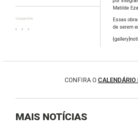
por integra
Matilde Eza
Essas obras
Compartilhe
de serem en
{gallery}no
CONFIRA O
CALENDÁRIO 
MAIS NOTÍCIAS