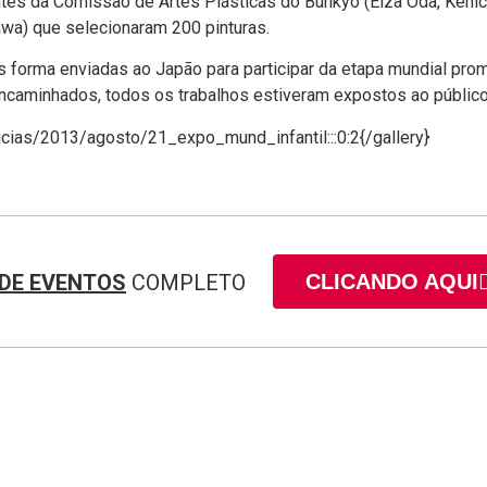
ntes da Comissão de Artes Plásticas do Bunkyo (Elza Oda, Kenich
wa) que selecionaram 200 pinturas.
 forma enviadas ao Japão para participar da etapa mundial promo
caminhados, todos os trabalhos estiveram expostos ao público
ticias/2013/agosto/21_expo_mund_infantil:::0:2{/gallery}
DE EVENTOS
COMPLETO
CLICANDO AQUI