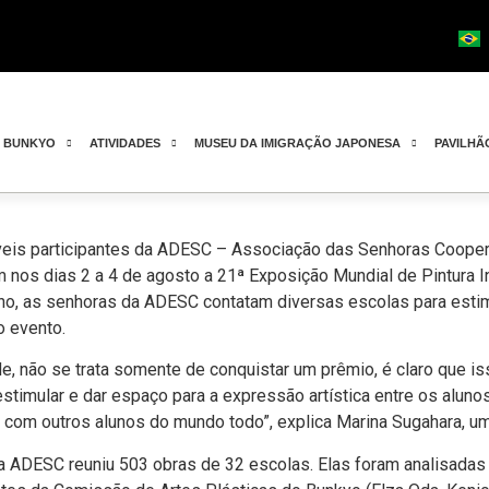
O BUNKYO
ATIVIDADES
MUSEU DA IMIGRAÇÃO JAPONESA
PAVILHÃ
eis participantes da ADESC – Associação das Senhoras Coopera
nos dias 2 a 4 de agosto a 21ª Exposição Mundial de Pintura In
no, as senhoras da ADESC contatam diversas escolas para estim
o evento.
de, não se trata somente de conquistar um prêmio, é claro que 
 estimular e dar espaço para a expressão artística entre os al
 com outros alunos do mundo todo”, explica Marina Sugahara, u
a ADESC reuniu 503 obras de 32 escolas. Elas foram analisadas