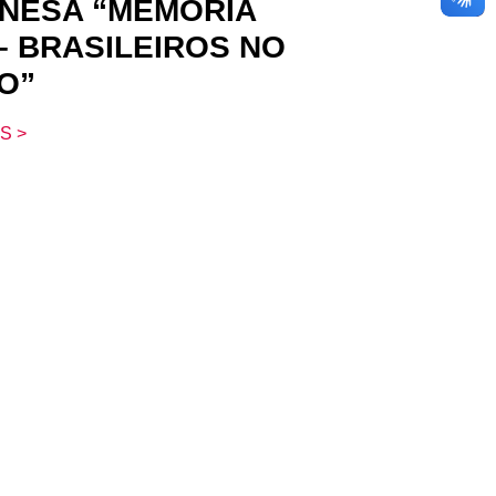
NESA “MEMÓRIA
 – BRASILEIROS NO
O”
S >