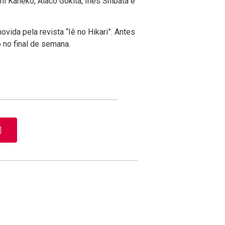
i Kaneko, Aiaco Gokita, Inês Shibata e
vida pela revista “Iê no Hikari”. Antes
 no final de semana.