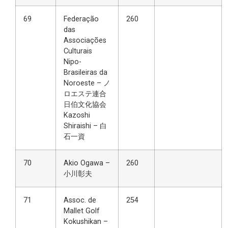
69
Federação
260
das
Associações
Culturais
Nipo-
Brasileiras da
Noroeste – ノ
ロエステ連合
日伯文化協会
Kazoshi
Shiraishi – 白
石一資
70
Akio Ogawa –
260
小川彰夫
71
Assoc. de
254
Mallet Golf
Kokushikan –