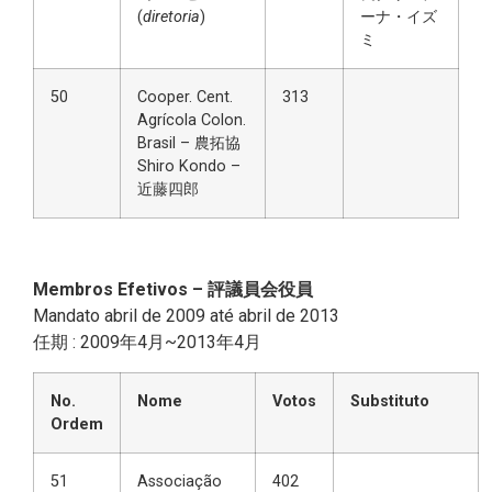
(
diretoria
)
ーナ・イズ
ミ
50
Cooper. Cent.
313
Agrícola Colon.
Brasil – 農拓協
Shiro Kondo –
近藤四郎
Membros Efetivos – 評議員会役員
Mandato abril de 2009 até abril de 2013
任期 : 2009年4月~2013年4月
No.
Nome
Votos
Substituto
Ordem
51
Associação
402