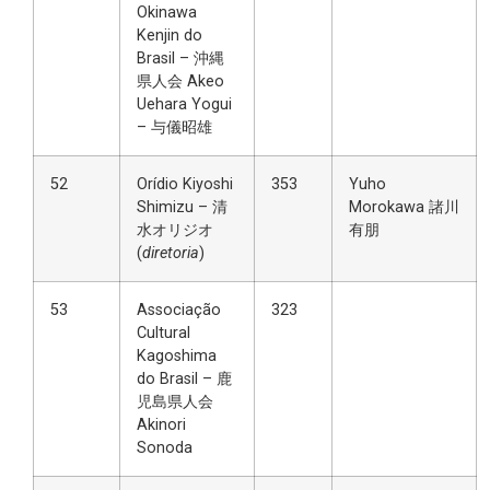
Okinawa
Kenjin do
Brasil – 沖縄
県人会 Akeo
Uehara Yogui
– 与儀昭雄
52
Orídio Kiyoshi
353
Yuho
Shimizu – 清
Morokawa 諸川
水オリジオ
有朋
(
diretoria
)
53
Associação
323
Cultural
Kagoshima
do Brasil – 鹿
児島県人会
Akinori
Sonoda