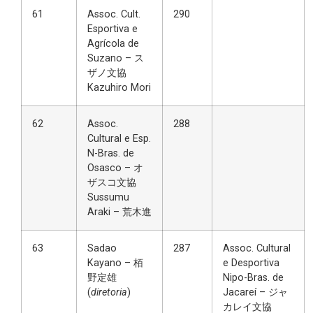
61
Assoc. Cult.
290
Esportiva e
Agrícola de
Suzano – ス
ザノ文協
Kazuhiro Mori
62
Assoc.
288
Cultural e Esp.
N-Bras. de
Osasco – オ
ザスコ文協
Sussumu
Araki – 荒木進
63
Sadao
287
Assoc. Cultural
Kayano – 栢
e Desportiva
野定雄
Nipo-Bras. de
(
diretoria
)
Jacareí – ジャ
カレイ文協