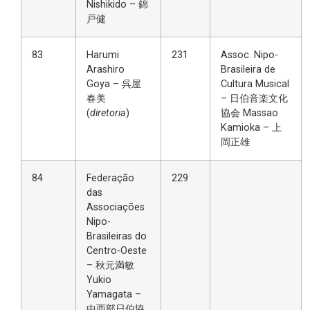
Nishikido – 錦
戸健
83
Harumi
231
Assoc. Nipo-
Arashiro
Brasileira de
Goya – 呉屋
Cultura Musical
春美
– 日伯音楽文化
(
diretoria
)
協会 Massao
Kamioka – 上
岡正雄
84
Federação
229
das
Associações
Nipo-
Brasileiras do
Centro-Oeste
– 秋元満敏
Yukio
Yamagata –
中西部日伯協