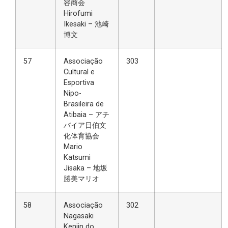
容商会
Hirofumi
Ikesaki – 池崎
博文
57
Associação
303
Cultural e
Esportiva
Nipo-
Brasileira de
Atibaia – アチ
バイア日伯文
化体育協会
Mario
Katsumi
Jisaka – 地坂
勝美マリオ
58
Associação
302
Nagasaki
Kenjin do