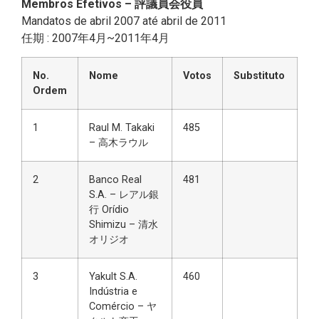
Membros Efetivos – 評議員会役員
Mandatos de abril 2007 até abril de 2011
任期 : 2007年4月~2011年4月
No.
Nome
Votos
Substituto
Ordem
1
Raul M. Takaki
485
– 高木ラウル
2
Banco Real
481
S.A. – レアル銀
行 Orídio
Shimizu – 清水
オリジオ
3
Yakult S.A.
460
Indústria e
Comércio – ヤ