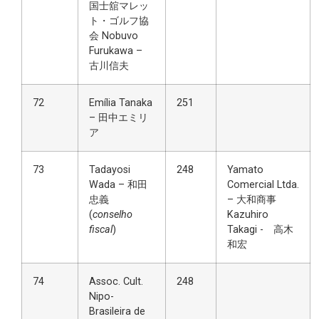
国士舘マレッ
ト・ゴルフ協
会 Nobuvo
Furukawa –
古川信夫
72
Emília Tanaka
251
– 田中エミリ
ア
73
Tadayosi
248
Yamato
Wada – 和田
Comercial Ltda.
忠義
– 大和商事
(
conselho
Kazuhiro
fiscal
)
Takagi - 高木
和宏
74
Assoc. Cult.
248
Nipo-
Brasileira de