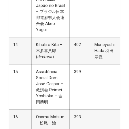
Japão no Brasil
– ブラジル日本
都道府県人会連
合会 Akeo
Yogui
14
Kihatiro Kita –
402
Muneyoshi
木多喜八郎
Hada 羽田
(
diretoria
)
宗義
15
Assistência
399
Social Dom
José Gaspar –
救済会 Reimei
Yoshioka – 吉
岡黎明
16
Osamu Matsuo
393
– 松尾 治