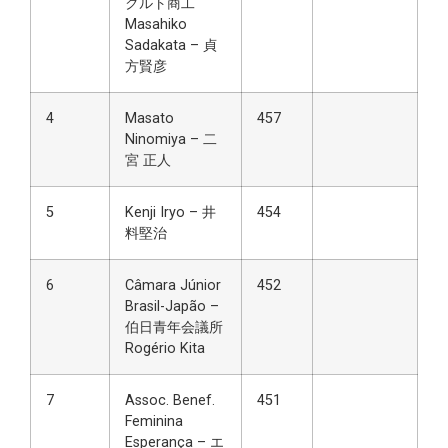
クルト商工
Masahiko
Sadakata – 貞
方賢彦
4
Masato
457
Ninomiya – 二
宮 正人
5
Kenji Iryo – 井
454
料堅治
6
Câmara Júnior
452
Brasil-Japão –
伯日青年会議所
Rogério Kita
7
Assoc. Benef.
451
Feminina
Esperança – エ