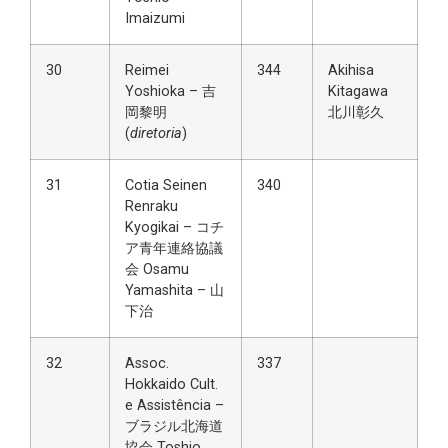
Imaizumi
30
Reimei
344
Akihisa
Yoshioka – 吉
Kitagawa
岡黎明
北川彰久
(
diretoria
)
31
Cotia Seinen
340
Renraku
Kyogikai – コチ
ア青年連絡協議
会 Osamu
Yamashita – 山
下治
32
Assoc.
337
Hokkaido Cult.
e Assistência –
ブラジル北海道
協会 Toshio