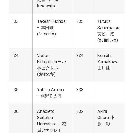
Kinoshita
33
Takeshi Honda
335
Yutaka
– 本田剛
Sanematsu
(falecido)
実松 寛
(definitivo)
34
Victor
334
Kenichi
Kobayashi – 小
Yamakawa
林ビクトル
山川健一
(
diretoria
)
35
Yataro Amino
333
– 網野弥太郎
36
Anacleto
332
Akira
Seitetsu
Obara 小
Hanashiro – 花
原 彰
城アナクレト