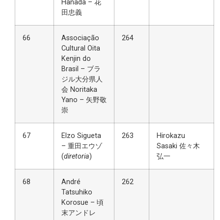
Hanada – 花
田忠義
66
Associação
264
Cultural Oita
Kenjin do
Brasil – ブラ
ジル大分県人
会 Noritaka
Yano – 矢野敬
崇
67
Elzo Sigueta
263
Hirokazu
– 重田エウゾ
Sasaki 佐々木
(
diretoria
)
弘一
68
André
262
Tatsuhiko
Korosue – 頃
末アンドレ