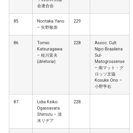
会連合会
85
Noritaka Yano
229
– 矢野敬崇
86
Tomio
228
Assoc. Cult.
Katsuragawa
Nipo-Brasileira
– 桂川富夫
Sul-
(
diretoria
)
Matogrossense
– 南マット・グ
ロッソ文協
Kosuke Ono –
小野亨右
87
Lidia Keiko
228
Ogassavara
Shimizu – 清
水リヂア