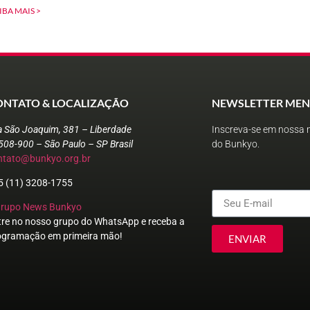
IBA MAIS >
ONTATO & LOCALIZAÇÃO
NEWSLETTER MEN
a São Joaquim, 381 – Liberdade
Inscreva-se em nossa n
508-900 – São Paulo – SP Brasil
do Bunkyo.
ntato@bunkyo.org.br
5 (11) 3208-1755
Grupo News Bunkyo
tre no nosso grupo do WhatsApp e receba a
ogramação em primeira mão!
ENVIAR