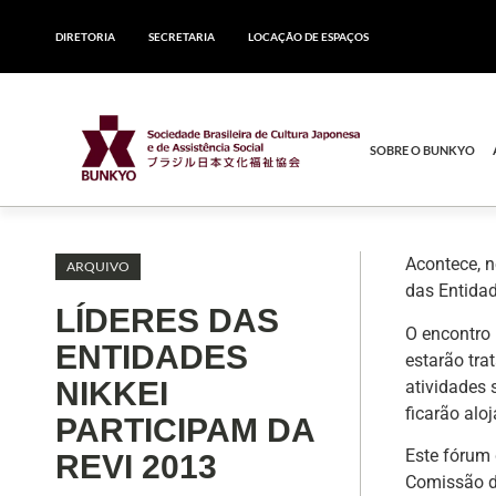
DIRETORIA
SECRETARIA
LOCAÇÃO DE ESPAÇOS
SOBRE O BUNKYO
Acontece, n
ARQUIVO
das Entida
LÍDERES DAS
O encontro 
ENTIDADES
estarão tra
NIKKEI
atividades 
ficarão alo
PARTICIPAM DA
Este fórum 
REVI 2013
Comissão de