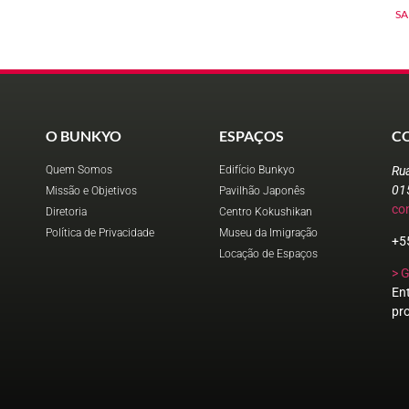
SA
O BUNKYO
ESPAÇOS
C
Quem Somos
Edifício Bunkyo
Ru
01
Missão e Objetivos
Pavilhão Japonês
co
Diretoria
Centro Kokushikan
Política de Privacidade
Museu da Imigração
+5
Locação de Espaços
> 
En
pr