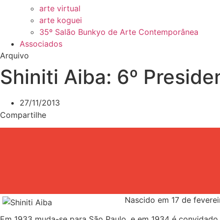
arte virtual
arte koguei
35º Salão Bunkyo de Arte Contemporânea
Associados
Arquivo
Shiniti Aiba: 6º Presid
27/11/2013
Compartilhe
Nascido em 17 de feverei
Em 1933 muda-se para São Paulo, e em 1934 é convidado p