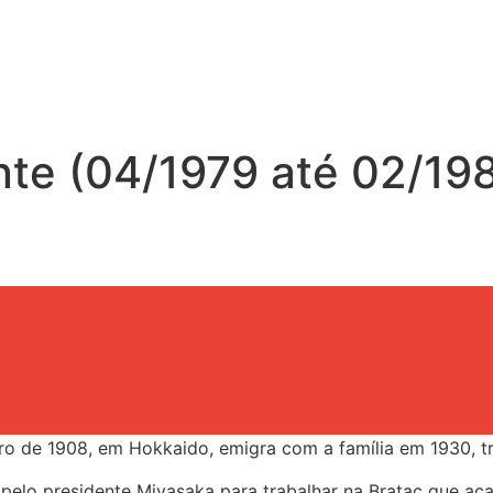
ente (04/1979 até 02/19
ro de 1908, em Hokkaido, emigra com a família em 1930, tr
elo presidente Miyasaka para trabalhar na Bratac que aca