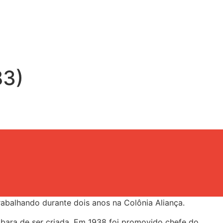
83)
abalhando durante dois anos na Colônia Aliança.
bara de ser criada. Em 1938 foi promovido chefe do