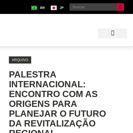
BR
JP
Sobre o Bunkyo
Museu da Imigração Japonesa
Pavilhão Japonês
Centro Kokushikan
ARQUIVO
PALESTRA
INTERNACIONAL:
ENCONTRO COM AS
ORIGENS PARA
PLANEJAR O FUTURO
DA REVITALIZAÇÃO