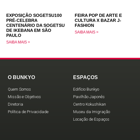
EXPOSIÇÃO SOGETSU100
FEIRA POP DE ARTE E
PRÉ-CELEBRA
CULTURA X BAZAR J-
CENTENÁRIO DA SOGETSU
FASHION
DE IKEBANA EM SÃO
SAIBA MAIS >
PAULO
SAIBA MAIS >
O BUNKYO
ESPAÇOS
Quem Somos
Edifício Bunkyo
Missão e Objetivos
Pavilhão Japonês
Diretoria
Centro Kokushikan
Política de Privacidade
Museu da Imigração
Locação de Espaços