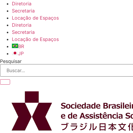
Ir
Diretoria
para
Secretaria
o
Locação de Espaços
conteúdo
Diretoria
Secretaria
Locação de Espaços
BR
JP
Pesquisar