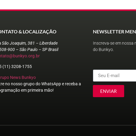
ONTATO & LOCALIZAÇÃO
NEWSLETTER MEN
a São Joaquim, 381 – Liberdade
Inscreva-se em nossa n
508-900 – São Paulo – SP Brasil
do Bunkyo.
ntato@bunkyo.org.br
5 (11) 3208-1755
Grupo News Bunkyo
tre no nosso grupo do WhatsApp e receba a
ogramação em primeira mão!
ENVIAR