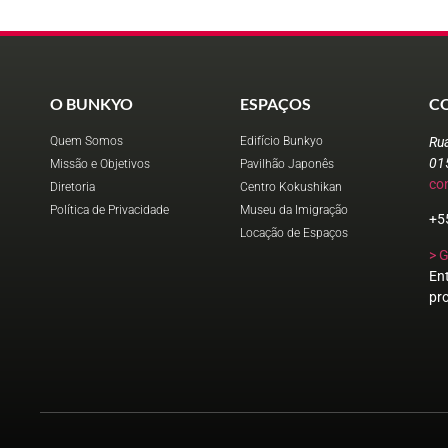
O BUNKYO
ESPAÇOS
C
Quem Somos
Edifício Bunkyo
Ru
01
Missão e Objetivos
Pavilhão Japonês
co
Diretoria
Centro Kokushikan
Política de Privacidade
Museu da Imigração
+5
Locação de Espaços
> 
En
pr