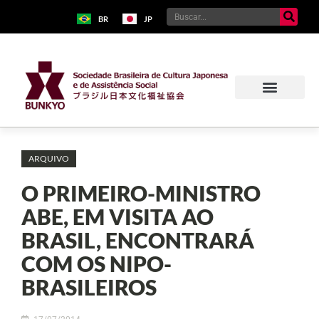
BR
JP
Sobre o Bunkyo
Museu da Imigração Japonesa
Pavilhão Japonês
Centro Kokushikan
ARQUIVO
O PRIMEIRO-MINISTRO
ABE, EM VISITA AO
BRASIL, ENCONTRARÁ
COM OS NIPO-
BRASILEIROS