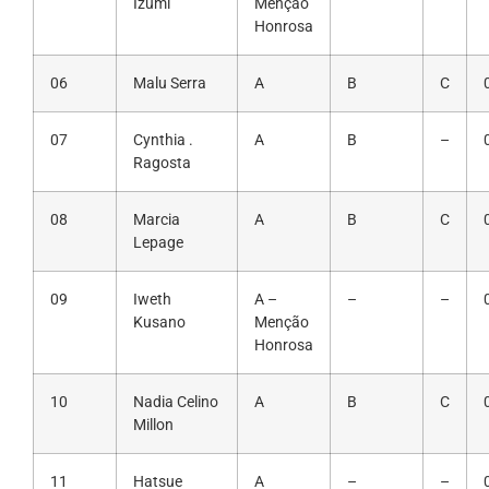
Izumi
Menção
Honrosa
06
Malu Serra
A
B
C
07
Cynthia .
A
B
–
Ragosta
08
Marcia
A
B
C
Lepage
09
Iweth
A –
–
–
Kusano
Menção
Honrosa
10
Nadia Celino
A
B
C
Millon
11
Hatsue
A
–
–