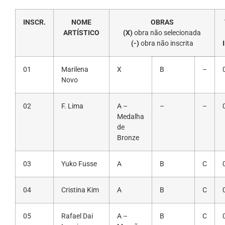
INSCR.
NOME
OBRAS
ARTÍSTICO
(X)
obra não selecionada
(-)
obra não inscrita
01
Marilena
X
B
–
Novo
02
F. Lima
A –
–
–
Medalha
de
Bronze
03
Yuko Fusse
A
B
C
04
Cristina Kim
A
B
C
05
Rafael Dai
A –
B
C