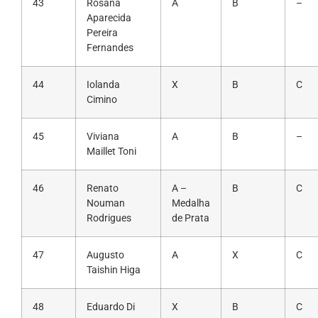
43
Rosana
A
B
–
Aparecida
Pereira
Fernandes
44
Iolanda
X
B
C
Cimino
45
Viviana
A
B
–
Maillet Toni
46
Renato
A –
B
C
Nouman
Medalha
Rodrigues
de Prata
47
Augusto
A
X
C
Taishin Higa
48
Eduardo Di
X
B
C