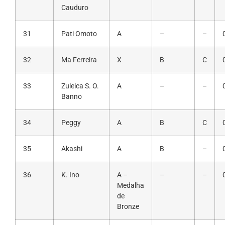
Cauduro
31
Pati Omoto
A
–
–
32
Ma Ferreira
X
B
C
33
Zuleica S. O.
A
–
–
Banno
34
Peggy
A
B
C
35
Akashi
A
B
–
36
K. Ino
A –
–
–
Medalha
de
Bronze