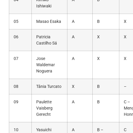
Ishiwaki
05
Masao Esaka
A
B
X
06
Patricia
A
X
X
Castilho Sá
07
Jose
A
X
X
Waldemar
Noguera
08
Tânia Turcato
X
B
–
09
Paulette
A
B
C –
Vaisberg
Men
Gerecht
Honr
10
Yasuichi
A
B –
C