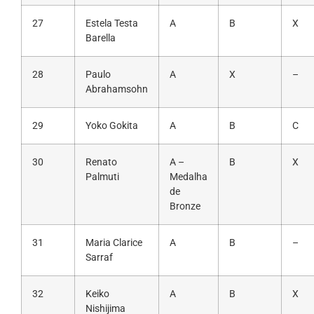
27
Estela Testa
A
B
X
Barella
28
Paulo
A
X
–
Abrahamsohn
29
Yoko Gokita
A
B
C
30
Renato
A –
B
X
Palmuti
Medalha
de
Bronze
31
Maria Clarice
A
B
–
Sarraf
32
Keiko
A
B
X
Nishijima