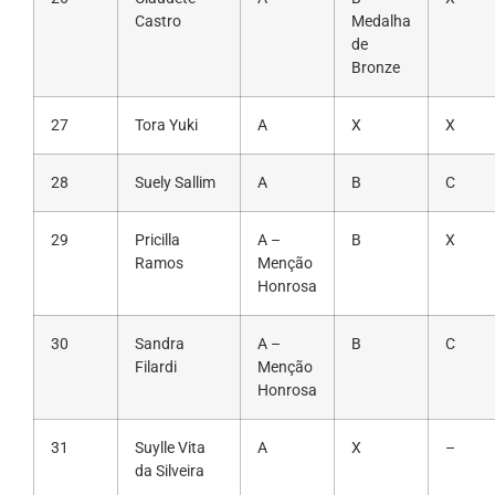
Castro
Medalha
de
Bronze
27
Tora Yuki
A
X
X
28
Suely Sallim
A
B
C
29
Pricilla
A –
B
X
Ramos
Menção
Honrosa
30
Sandra
A –
B
C
Filardi
Menção
Honrosa
31
Suylle Vita
A
X
–
da Silveira