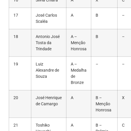
16
Silvia Chiara
A
X
C
17
José Carlos
A
B
–
Scaléa
18
Antonio José
A –
B
–
Tosta da
Menção
Trindade
Honrosa
19
Luiz
A –
–
–
Alexandre de
Medalha
Souza
de
Bronze
20
José Henrique
A
B –
X
de Camargo
Menção
Honrosa
21
Toshiko
A
B –
C