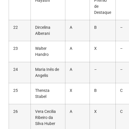
Hayashi
Prêmio
de
Destaque
22
Dircelina
A
B
–
Alberani
23
Walter
A
X
–
Handro
24
Maria Inês de
A
–
–
Angelis
25
Thereza
X
B
C
Stabel
26
Vera Cecilia
A
X
C
Ribeiro da
Silva Huber