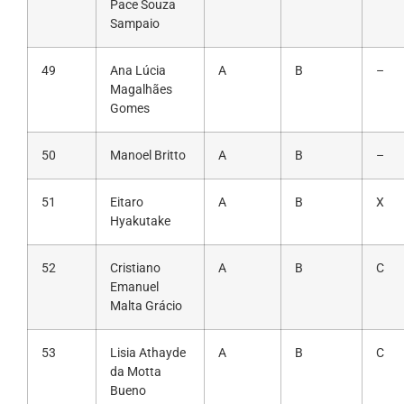
Pace Souza
Sampaio
49
Ana Lúcia
A
B
–
Magalhães
Gomes
50
Manoel Britto
A
B
–
51
Eitaro
A
B
X
Hyakutake
52
Cristiano
A
B
C
Emanuel
Malta Grácio
53
Lisia Athayde
A
B
C
da Motta
Bueno