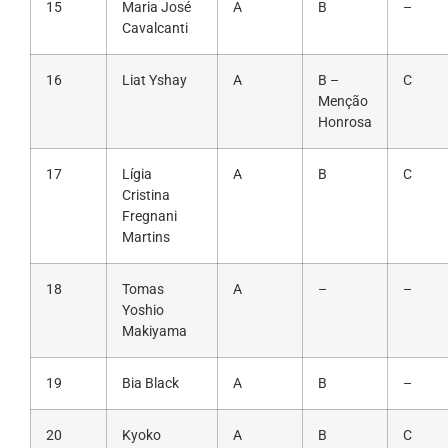
15
Maria José
A
B
–
Cavalcanti
16
Liat Yshay
A
B –
C
Menção
Honrosa
17
Lígia
A
B
C
Cristina
Fregnani
Martins
18
Tomas
A
–
–
Yoshio
Makiyama
19
Bia Black
A
B
–
20
Kyoko
A
B
C