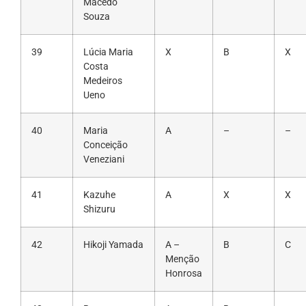
Macedo
Souza
39
Lúcia Maria
X
B
X
Costa
Medeiros
Ueno
40
Maria
A
–
–
Conceição
Veneziani
41
Kazuhe
A
X
X
Shizuru
42
Hikoji Yamada
A –
B
C
Menção
Honrosa