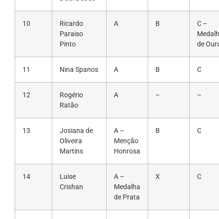
10
Ricardo
A
B
C –
Paraiso
Medal
Pinto
de Our
11
Nina Spanos
A
B
C
12
Rogério
A
–
–
Ratão
13
Josiana de
A –
B
C
Oliveira
Menção
Martins
Honrosa
14
Luise
A –
X
C
Crishan
Medalha
de Prata