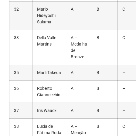
32
Mario
A
B
C
Hideyoshi
Suiama
33
Della Valle
A –
B
C
Martins
Medalha
de
Bronze
35
Marli Takeda
A
B
–
36
Roberto
A
B
–
Giannecchini
37
Iris Waack
A
B
–
38
Lucia de
A –
B
C
Fátima Roda
Menção