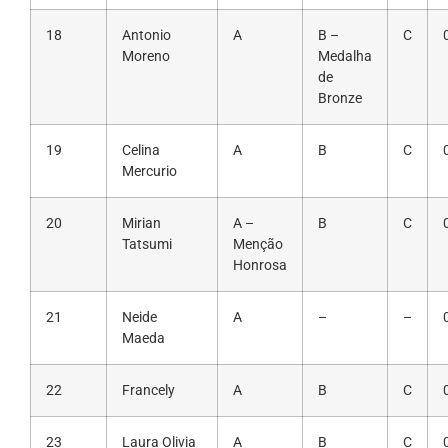
18
Antonio
A
B –
C
Moreno
Medalha
de
Bronze
19
Celina
A
B
C
Mercurio
20
Mirian
A –
B
C
Tatsumi
Menção
Honrosa
21
Neide
A
–
–
Maeda
22
Francely
A
B
C
23
Laura Olivia
A
B
C