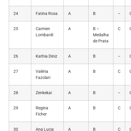
24
Fatina Rosa
A
B
–
25
Carmen
A
B –
C
Lombardi
Medalha
de Prata
26
Kathia Diniz
A
B
–
27
Valéria
A
B
C
Fazolari
28
Zenkekai
A
B
–
29
Regina
A
B
C
Ficher
30
Ana Lucia
A
B
C