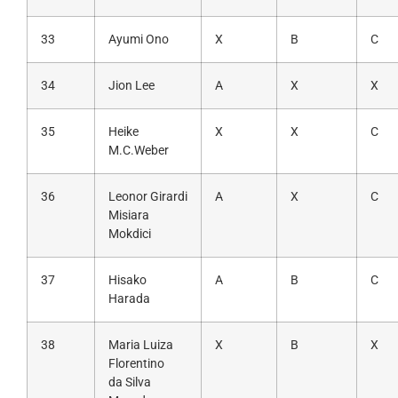
33
Ayumi Ono
X
B
C
34
Jion Lee
A
X
X
35
Heike
X
X
C
M.C.Weber
36
Leonor Girardi
A
X
C
Misiara
Mokdici
37
Hisako
A
B
C
Harada
38
Maria Luiza
X
B
X
Florentino
da Silva