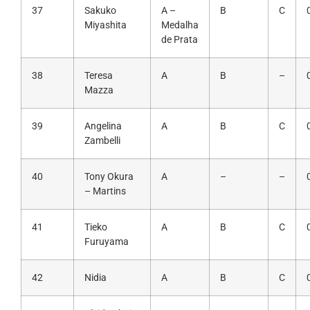
37
Sakuko
A –
B
C
Miyashita
Medalha
de Prata
38
Teresa
A
B
–
Mazza
39
Angelina
A
B
C
Zambelli
40
Tony Okura
A
–
–
– Martins
41
Tieko
A
B
C
Furuyama
42
Nidia
A
B
C