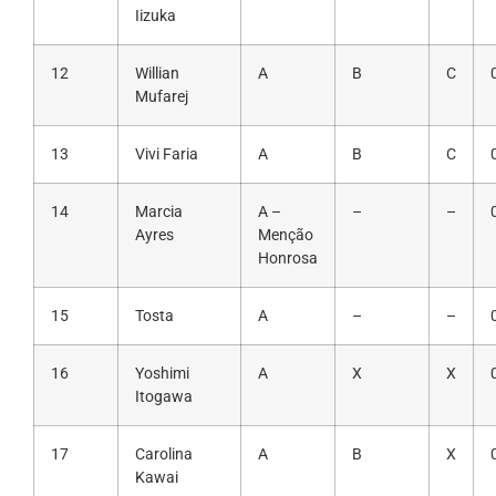
Iizuka
12
Willian
A
B
C
Mufarej
13
Vivi Faria
A
B
C
14
Marcia
A –
–
–
Ayres
Menção
Honrosa
15
Tosta
A
–
–
16
Yoshimi
A
X
X
Itogawa
17
Carolina
A
B
X
Kawai