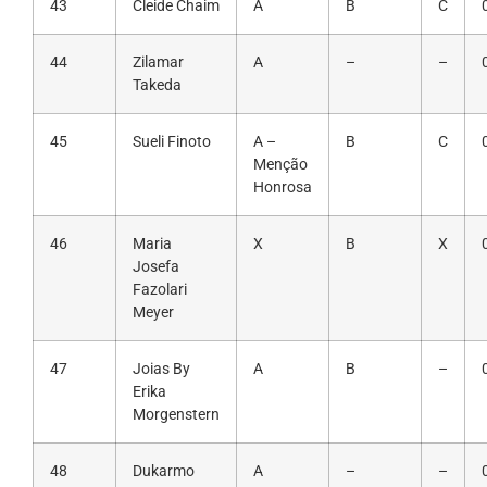
43
Cleide Chaim
A
B
C
44
Zilamar
A
–
–
Takeda
45
Sueli Finoto
A –
B
C
Menção
Honrosa
46
Maria
X
B
X
Josefa
Fazolari
Meyer
47
Joias By
A
B
–
Erika
Morgenstern
48
Dukarmo
A
–
–