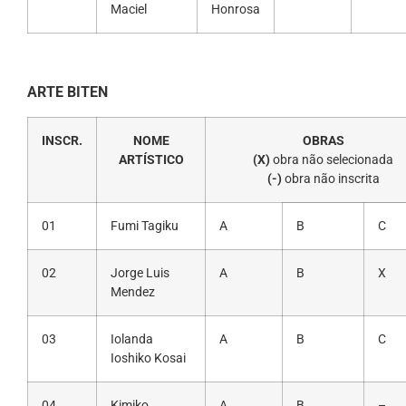
Maciel
Honrosa
ARTE BITEN
INSCR.
NOME
OBRAS
ARTÍSTICO
(X)
obra não selecionada
(-)
obra não inscrita
01
Fumi Tagiku
A
B
C
02
Jorge Luis
A
B
X
Mendez
03
Iolanda
A
B
C
Ioshiko Kosai
04
Kimiko
A
B
–