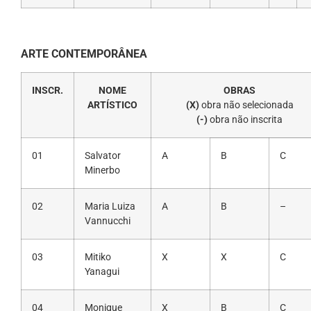
ARTE CONTEMPORÂNEA
INSCR.
NOME
OBRAS
ARTÍSTICO
(X)
obra não selecionada
(-)
obra não inscrita
01
Salvator
A
B
C
Minerbo
02
Maria Luiza
A
B
–
Vannucchi
03
Mitiko
X
X
C
Yanagui
04
Monique
X
B
C