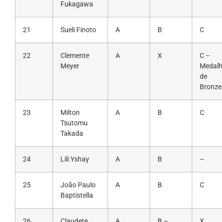
Fukagawa
21
Sueli Finoto
A
B
C
22
Clemente
A
X
C –
Meyer
Medal
de
Bronze
23
Milton
A
B
C
Tsutomu
Takada
24
Lili Yshay
A
B
–
25
João Paulo
A
B
C
Baptistella
26
Claudete
A
B –
X