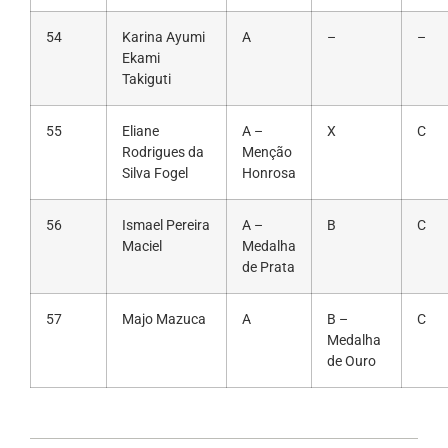
54
Karina Ayumi
A
–
–
Ekami
Takiguti
55
Eliane
A –
X
C
Rodrigues da
Menção
Silva Fogel
Honrosa
56
Ismael Pereira
A –
B
C
Maciel
Medalha
de Prata
57
Majo Mazuca
A
B –
C
Medalha
de Ouro