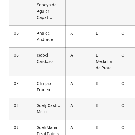
Saboya de
Aguiar
Capatto
05
Ana de
X
B
C
Andrade
06
Isabel
A
B –
C
Cardoso
Medalha
de Prata
07
Olimpio
A
B
C
Franco
08
Suely Castro
A
B
C
Mello
09
Sueli Maria
A
B
C
Delai Dabus