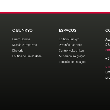
O BUNKYO
ESPAÇOS
C
Quem Somos
Edifício Bunkyo
Ru
01
Missão e Objetivos
Pavilhão Japonês
co
Diretoria
Centro Kokushikan
Política de Privacidade
Museu da Imigração
+5
Locação de Espaços
> 
En
pr