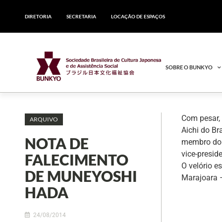
DIRETORIA
SECRETARIA
LOCAÇÃO DE ESPAÇOS
SOBRE O BUNKYO
Com pesar,
ARQUIVO
Aichi do Br
NOTA DE
membro do C
vice-presid
FALECIMENTO
O velório e
DE MUNEYOSHI
Marajoara –
HADA
24/08/2014