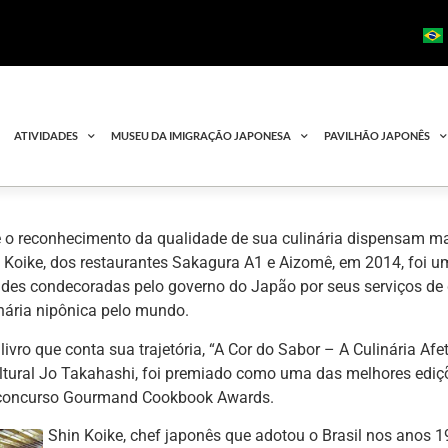
ATIVIDADES
MUSEU DA IMIGRAÇÃO JAPONESA
PAVILHÃO JAPONÊS
 o reconhecimento da qualidade de sua culinária dispensam ma
 Koike, dos restaurantes Sakagura A1 e Aizomê, em 2014, foi u
ades condecoradas pelo governo do Japão por seus serviços de
inária nipônica pelo mundo.
livro que conta sua trajetória, “A Cor do Sabor – A Culinária Afe
ltural Jo Takahashi, foi premiado como uma das melhores ediç
concurso Gourmand Cookbook Awards.
Shin Koike, chef japonês que adotou o Brasil nos anos 