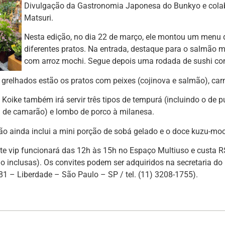
Divulgação da Gastronomia Japonesa do Bunkyo e cola
Matsuri.
Nesta edição, no dia 22 de março, ele montou um menu 
diferentes pratos. Na entrada, destaque para o salmão m
com arroz mochi. Segue depois uma rodada de sushi com
 grelhados estão os pratos com peixes (cojinova e salmão), carn
 Koike também irá servir três tipos de tempurá (incluindo o de
de camarão) e lombo de porco à milanesa.
o ainda inclui a mini porção de sobá gelado e o doce kuzu-mo
te vip funcionará das 12h às 15h no Espaço Multiuso e custa 
o inclusas). Os convites podem ser adquiridos na secretaria d
1 – Liberdade – São Paulo – SP / tel. (11) 3208-1755).