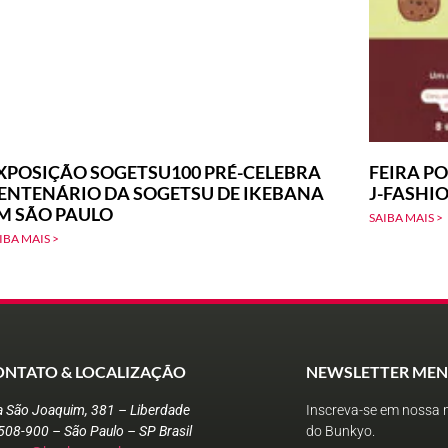
XPOSIÇÃO SOGETSU100 PRÉ-CELEBRA
FEIRA PO
ENTENÁRIO DA SOGETSU DE IKEBANA
J-FASHI
M SÃO PAULO
SAIBA MAIS >
IBA MAIS >
ONTATO & LOCALIZAÇÃO
NEWSLETTER MEN
a São Joaquim, 381 – Liberdade
Inscreva-se em nossa n
508-900 – São Paulo – SP Brasil
do Bunkyo.