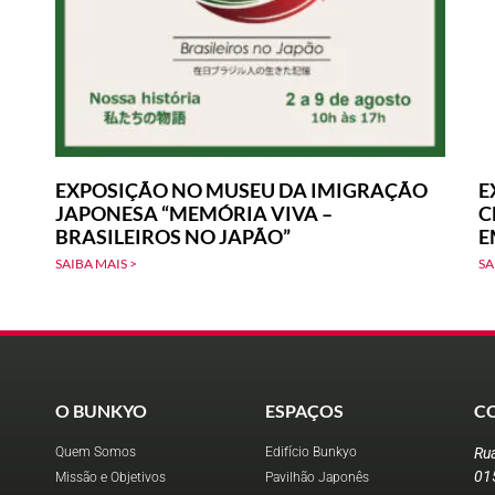
EXPOSIÇÃO NO MUSEU DA IMIGRAÇÃO
E
JAPONESA “MEMÓRIA VIVA –
C
BRASILEIROS NO JAPÃO”
E
SAIBA MAIS >
SA
O BUNKYO
ESPAÇOS
C
Quem Somos
Edifício Bunkyo
Ru
01
Missão e Objetivos
Pavilhão Japonês