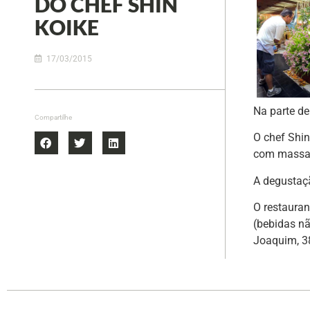
DO CHEF SHIN
KOIKE
17/03/2015
Na parte de
Compartilhe
O chef Shin
com massa 
A degustaçã
O restauran
(bebidas nã
Joaquim, 38