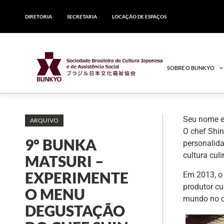
DIRETORIA
SECRETARIA
LOCAÇÃO DE ESPAÇOS
SOBRE O BUNKYO
Seu nome e
ARQUIVO
O chef Shin
9º BUNKA
personalid
cultura cul
MATSURI –
EXPERIMENTE
Em 2013, o 
produtor cu
O MENU
mundo no 
DEGUSTAÇÃO