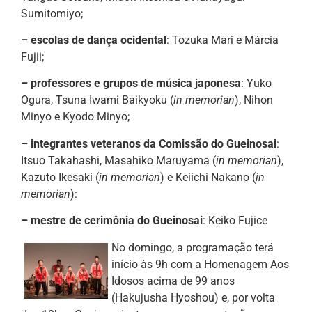
Sumitomiyo;
– escolas de dança ocidental
: Tozuka Mari e Márcia
Fujii;
– professores e grupos de música japonesa
: Yuko
Ogura, Tsuna Iwami Baikyoku (
in memorian
), Nihon
Minyo e Kyodo Minyo;
– integrantes veteranos da Comissão do Gueinosai
:
Itsuo Takahashi, Masahiko Maruyama (
in memorian
),
Kazuto Ikesaki (
in memorian
) e Keiichi Nakano (
in
memorian
):
– mestre de cerimônia do Gueinosai
: Keiko Fujice
No domingo, a programação terá
início às 9h com a Homenagem Aos
Idosos acima de 99 anos
(Hakujusha Hyoshou) e, por volta