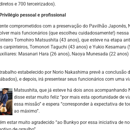
diretos e 700 terceirizados).
Privilégio pessoal e profissional
nte comprometidos com a preservação do Pavilhão Japonês, 
volver mais funcionários (que escolheu cuidadosamente!) nessa
inteiro Tomohiro Matsushita (43 anos), que esteve na etapa ante
s carpinteiros, Tomonori Taguchi (43 anos) e Yukio Kesamaru (
auxiliares: Masanari Hara (26 anos), Naoya Munesada (22 anos)
 trabalho estabelecido por Norio Nakashima prevê a conclusão 
sábados), e depois, irá presentear seus funcionários com uma
Matsushita, que já esteve há dois anos acompanhando 
disse estar muito feliz “por mais esta oportunidade de v
essa missão” e espera “corresponder à expectativa de to
ao máximo”.
m estar muito agradecido “ao Bunkyo por essa iniciativa de no
otivo de orgulho”.