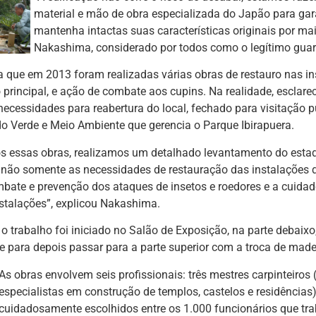
material e mão de obra especializada do Japão para gar
mantenha intactas suas características originais por mai
Nakashima, considerado por todos como o legítimo guar
a que em 2013 foram realizadas várias obras de restauro nas in
 principal, e ação de combate aos cupins. Na realidade, esclar
necessidades para reabertura do local, fechado para visitação 
do Verde e Meio Ambiente que gerencia o Parque Ibirapuera.
ós essas obras, realizamos um detalhado levantamento do estad
 não somente as necessidades de restauração das instalações 
bate e prevenção dos ataques de insetos e roedores e a cuida
stalações”, explicou Nakashima.
, o trabalho foi iniciado no Salão de Exposição, na parte debai
 para depois passar para a parte superior com a troca de madei
As obras envolvem seis profissionais: três mestres carpinteiro
especialistas em construção de templos, castelos e residências) 
cuidadosamente escolhidos entre os 1.000 funcionários que t