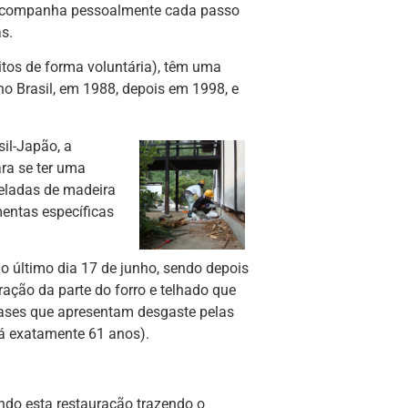
e acompanha pessoalmente cada passo
s.
itos de forma voluntária), têm uma
o Brasil, em 1988, depois em 1998, e
il-Japão, a
ara se ter uma
neladas de madeira
mentas específicas
o último dia 17 de junho, sendo depois
ração da parte do forro e telhado que
bases que apresentam desgaste pelas
há exatamente 61 anos).
endo esta restauração trazendo o