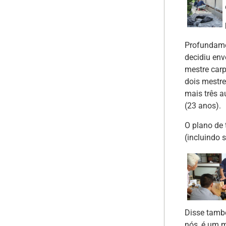
Profundame
decidiu en
mestre carp
dois mestre
mais três 
(23 anos).
O plano de
(incluindo 
Disse també
nós, é um m