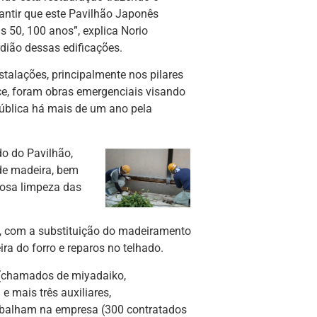
antir que este Pavilhão Japonês
s 50, 100 anos”, explica Norio
dião dessas edificações.
stalações, principalmente nos pilares
ece, foram obras emergenciais visando
pública há mais de um ano pela
o do Pavilhão,
de madeira, bem
dosa limpeza das
xo, com a substituição do madeiramento
ra do forro e reparos no telhado.
s (chamados de miyadaiko,
e mais três auxiliares,
rabalham na empresa (300 contratados