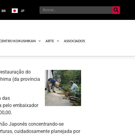
BR
JP
CENTRO KOKUSHIKAN
ARTE
ASSOCIADOS
restauração do
shima (da província
a das
da pelo embaixador
00,00.
ilhão Japonês concentrando-se
erturas, cuidadosamente planejada por