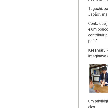
Taguchi, po
Japão”, mas
Conta que j
é um pouco
contribuir 
país”.
Kesamaru, q
imaginava q
um privilé
eles.