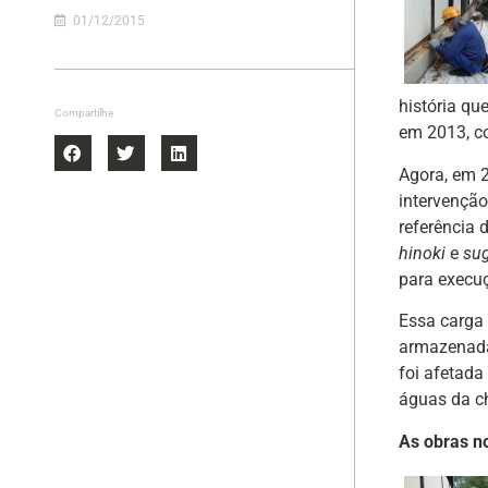
01/12/2015
história q
Compartilhe
em 2013, c
Agora, em 
intervenção
referência 
hinoki
e
sug
para execu
Essa carga 
armazenada
foi afetada
águas da ch
As obras n