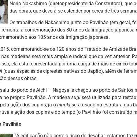
Norio Nakashima (diretor-presidente da Construtora), qu
das obras, que deverá se estender por cerca de três semana
Os trabalhos de Nakashima junto ao Pavilhão (em geral, fe
ue remonta à comemoração dos 80 anos da imigração japonesa n
omemorativo aos 105 anos da imigração japonesa.
2015, comemorando-se os 120 anos do Tratado de Amizade Bras
 nas madeiras será mais ampla e radical que da vez anterior. P
disso, ela está representada por uma carga de mais de cinco to
i
(duas espécies de ciprestes nativas do Japão), além de ferra
ção dessas obras.
saiu do porto de Aichi – Nagoya, e chegou ao porto de Santos n
 no próprio Pavilhão. A madeira
sugi
será utilizada para restau
 pela ação dos cupins; já o
hinoki
será usado na estrutura das 
uva e ação dos cupins e do tempo (o Pavilhão foi construído 
o Pavilhão
“A edificação não corre o risco de desabar, estamos faz