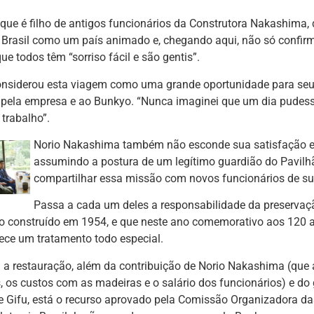
ue é filho de antigos funcionários da Construtora Nakashima, 
Brasil como um país animado e, chegando aqui, não só confi
ue todos têm “sorriso fácil e são gentis”.
siderou esta viagem como uma grande oportunidade para seu f
 pela empresa e ao Bunkyo. “Nunca imaginei que um dia pudess
 trabalho”.
Norio Nakashima também não esconde sua satisfação em
assumindo a postura de um legítimo guardião do Pavilhã
compartilhar essa missão com novos funcionários de s
Passa a cada um deles a responsabilidade da preserva
ão construído em 1954, e que neste ano comemorativo aos 120 
ece um tratamento todo especial.
 a restauração, além da contribuição de Norio Nakashima (que 
s, os custos com as madeiras e o salário dos funcionários) e do
de Gifu, está o recurso aprovado pela Comissão Organizadora