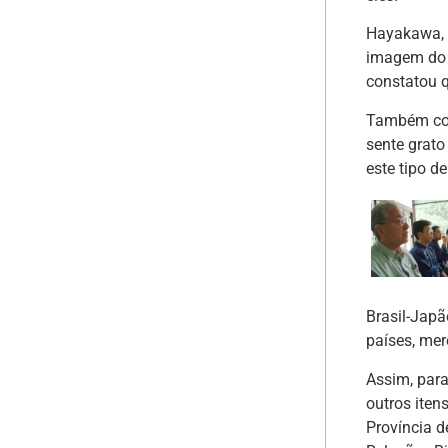
Hayakawa, q
imagem do 
constatou q
Também con
sente grato
este tipo de
Brasil-Jap
países, mer
Assim, para
outros iten
Província 