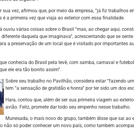
r sua vez, afirmou que, por meio da empresa, “já fiz trabalhos 
 é a primeira vez que viaja ao exterior com essa finalidade.
á ouviu várias coisas sobre o Brasil “mas, ao chegar aqui, const
 diferente daquela que imaginava”, acrescentando que se sent
para a preservação de um local que é visitado por importantes 
ue conhecia do Brasil pela tevê, com samba, carnaval e futebol
ue ele era tão bonito assim”.
Sobre seu trabalho no Pavilhão, considera estar “fazendo uma
tem “a sensação de gratidão e honra” por ter sido um dos esco
Hara, contou que, além de ser sua primeira viagem ao exterio
avião. Feliz, promete dar todo seu empenho nesse trabalho.
Munesada, o mais novo do grupo, também disse que sai ao ex
gio não só poder conhecer um novo país, como também acompan