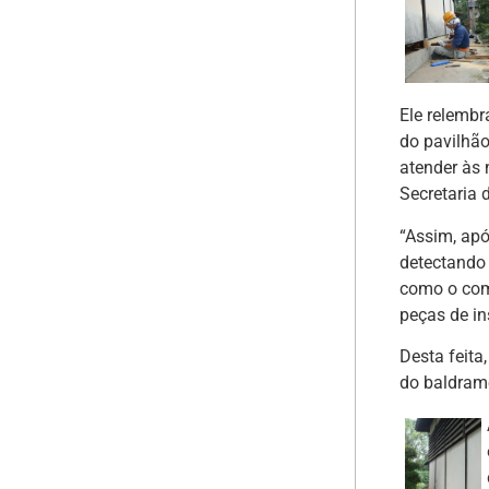
Ele relembr
do pavilhão
atender às 
Secretaria 
“Assim, ap
detectando
como o com
peças de in
Desta feita
do baldrame