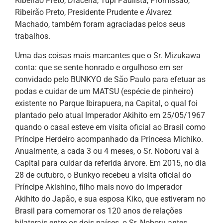
Ribeirão Preto, Dracena, Tupi Paulista, Promissão,
Ribeirão Preto, Presidente Prudente e Álvarez
Machado, também foram agraciadas pelos seus
trabalhos.
Uma das coisas mais marcantes que o Sr. Mizukawa
conta: que se sente honrado e orgulhoso em ser
convidado pelo BUNKYO de São Paulo para efetuar as
podas e cuidar de um MATSU (espécie de pinheiro)
existente no Parque Ibirapuera, na Capital, o qual foi
plantado pelo atual lmperador Akihito em 25/05/1967
quando o casal esteve em visita oficial ao Brasil como
Príncipe Herdeiro acompanhado da Princesa Michiko.
Anualmente, a cada 3 ou 4 meses, o Sr. Noboru vai à
Capital para cuidar da referida árvore. Em 2015, no dia
28 de outubro, o Bunkyo recebeu a visita oficial do
Príncipe Akishino, filho mais novo do imperador
Akihito do Japão, e sua esposa Kiko, que estiveram no
Brasil para comemorar os 120 anos de relações
bilaterais entre os dois países, o Sr. Noboru antes