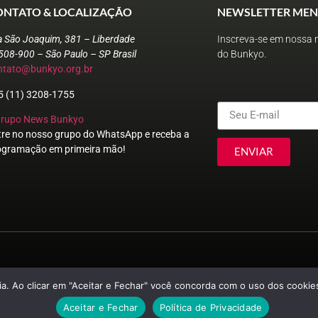
ONTATO & LOCALIZAÇÃO
NEWSLETTER MEN
a São Joaquim, 381 – Liberdade
Inscreva-se em nossa n
508-900 – São Paulo – SP Brasil
do Bunkyo.
ntato@bunkyo.org.br
5 (11) 3208-1755
Grupo News Bunkyo
tre no nosso grupo do WhatsApp e receba a
ogramação em primeira mão!
ENVIAR
© Sociedade Brasileira de Cultura Japonesa e de Assistência Social
a. Ao clicar em "Aceitar e Fechar" você concorda com o uso dos cookies
Aceitar e Fechar
Política de Privacidade