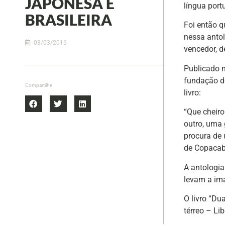
JAPONESA E
língua port
BRASILEIRA
Foi então 
nessa antol
03/03/2016
vencedor, d
Publicado 
fundação d
Compartilhe
livro:
“Que cheiro
outro, uma 
procura de 
de Copacab
A antologia
levam a ima
O livro “Du
térreo – Li