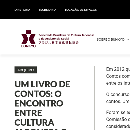
DIRETORIA
SECRETARIA
LOCAÇÃO DE ESPAÇOS
SOBRE O BUNKYO
Em 2012 qu
ARQUIVO
Contos com 
UM LIVRO DE
entre os in
CONTOS: O
O concurso 
ENCONTRO
contos. Um 
ENTRE
Foram selec
Comissão q
CULTURA
considerado