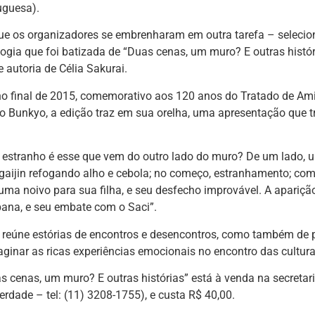
uguesa).
que os organizadores se embrenharam em outra tarefa – selecio
ogia que foi batizada de “Duas cenas, um muro? E outras história
e autoria de Célia Sakurai.
no final de 2015, comemorativo aos 120 anos do Tratado de Ami
o Bunkyo, a edição traz em sua orelha, uma apresentação que 
 estranho é esse que vem do outro lado do muro? De um lado, 
gaijin refogando alho e cebola; no começo, estranhamento; co
uma noivo para sua filha, e seu desfecho improvável. A aparição
ana, e seu embate com o Saci”.
 reúne estórias de encontros e desencontros, como também de pu
ginar as ricas experiências emocionais no encontro das cultura
as cenas, um muro? E outras histórias” está à venda na secret
berdade – tel: (11) 3208-1755), e custa R$ 40,00.