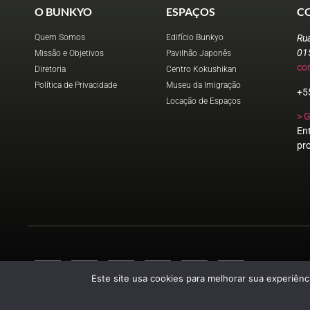
O BUNKYO
ESPAÇOS
C
Quem Somos
Edifício Bunkyo
Ru
01
Missão e Objetivos
Pavilhão Japonês
co
Diretoria
Centro Kokushikan
Política de Privacidade
Museu da Imigração
+5
Locação de Espaços
> 
En
pr
Este site usa cookies para melhorar sua experiênci