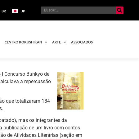
BR
JP
CENTRO KOKUSHIKAN
ARTE
ASSOCIADOS
o I Concurso Bunkyo de
calculava a repercussão
pão que totalizaram 184
s.
mpatado), mas os integrantes da
a publicação de um livro com contos
ão de Atividades Literárias (seção em