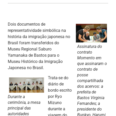
Dois documentos de
representatividade simbólica na
história da imigração japonesa no
Brasil foram transferidos do
Assinatura do
Museu Regional Saburo
contrato
Yamanaka de Bastos para o
Momento em
Museu Histórico da Imigração
que assinaram o
Japonesa no Brasil.
contrato de
posse
Trata-se do
compartilhada
diário de
dos acervos: a
bordo escrito
prefeita de
por Ryo
Durante a
Bastos Virginia
cerimônia, a mesa
Mizuno
Fernandes; a
principal das
durante a
presidente do
autoridades
Bunkyo, Harumi
viagem do