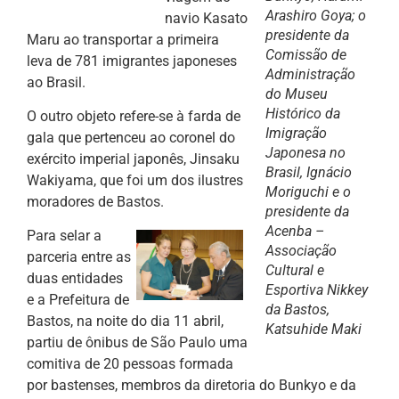
Arashiro Goya; o
navio Kasato
presidente da
Maru ao transportar a primeira
Comissão de
leva de 781 imigrantes japoneses
Administração
ao Brasil.
do Museu
Histórico da
O outro objeto refere-se à farda de
Imigração
gala que pertenceu ao coronel do
Japonesa no
exército imperial japonês, Jinsaku
Brasil, Ignácio
Wakiyama, que foi um dos ilustres
Moriguchi e o
moradores de Bastos.
presidente da
Acenba –
Para selar a
Associação
parceria entre as
Cultural e
duas entidades
Esportiva Nikkey
e a Prefeitura de
da Bastos,
Bastos, na noite do dia 11 abril,
Katsuhide Maki
partiu de ônibus de São Paulo uma
comitiva de 20 pessoas formada
por bastenses, membros da diretoria do Bunkyo e da