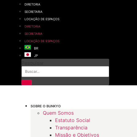
Ir
DIRETORIA
para
SECRETARIA
o
LOCAÇÃO DE ESPAÇOS
conteúdo
DIRETORIA
SECRETARIA
LOCAÇÃO DE ESPAÇOS
BR
JP
Pesquisar
SOBRE O BUNKYO
Quem Somos
Estatuto Social
Transparência
Missão e Objetivos