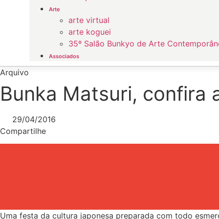
Arte
arte virtual
arte koguei
35º Salão Bunkyo de Arte Contemporân
Associados
Arquivo
Bunka Matsuri, confira
29/04/2016
Compartilhe
Uma festa da cultura japonesa preparada com todo esmero p