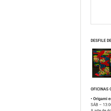
DESFILE D
OFICINAS 
• Origami 
SÁB – 13:00
A arte de d