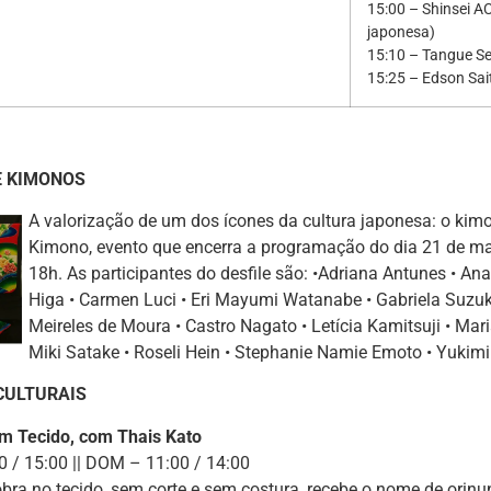
15:00 – Shinsei 
japonesa)
15:10 – Tangue Se
15:25 – Edson Sai
E KIMONOS
A valorização de um dos ícones da cultura japonesa: o kimon
Kimono, evento que encerra a programação do dia 21 de maio
18h. As participantes do desfile são: •Adriana Antunes • An
Higa • Carmen Luci • Eri Mayumi Watanabe • Gabriela Suzuki
Meireles de Moura • Castro Nagato • Letícia Kamitsuji • Mari
Miki Satake • Roseli Hein • Stephanie Namie Emoto • Yukim
CULTURAIS
em Tecido, com Thais Kato
 / 15:00 || DOM – 11:00 / 14:00
obra no tecido, sem corte e sem costura, recebe o nome de orinu