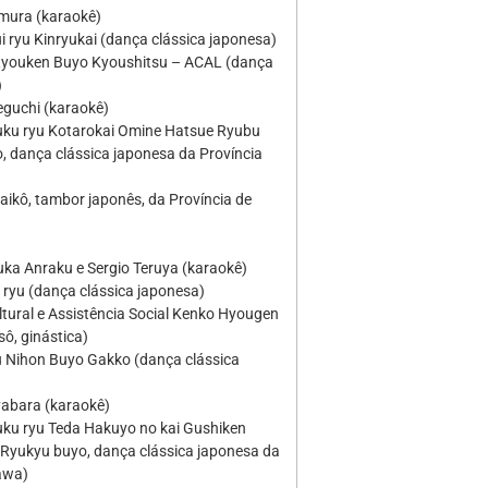
imura (karaokê)
 ryu Kinryukai (dança clássica japonesa)
 Ryouken Buyo Kyoushitsu – ACAL (dança
)
eguchi (karaokê)
ku ryu Kotarokai Omine Hatsue Ryubu
, dança clássica japonesa da Província
aikô, tambor japonês, da Província de
uka Anraku e Sergio Teruya (karaokê)
 ryu (dança clássica japonesa)
ltural e Assistência Social Kenko Hyougen
sô, ginástica)
u Nihon Buyo Gakko (dança clássica
yabara (karaokê)
ku ryu Teda Hakuyo no kai Gushiken
Ryukyu buyo, dança clássica japonesa da
awa)