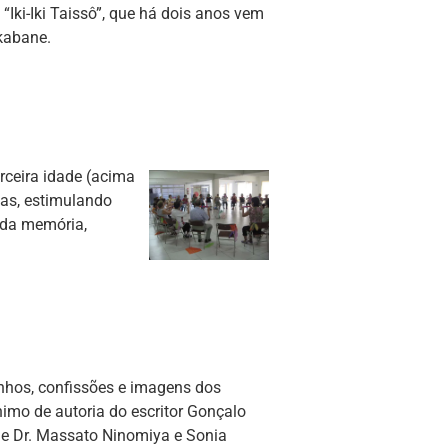
Iki-Iki Taissô”, que há dois anos vem
kabane.
ceira idade (acima
das, estimulando
o da memória,
nhos, confissões e imagens dos
nimo de autoria do escritor Gonçalo
 de Dr. Massato Ninomiya e Sonia