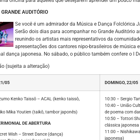
uma oficina para aqueles que desejarem aprender um pouco mai
 GRANDE AUDITÓRIO
Se você é um admirador da Música e Dança Folclórica Ja
Serão dois dias para acompanhar no Grande Auditório a
reunindo os artistas mais representativos da comunidad
apresentações dos cantores nipo-brasileiros de música e
nal dança japonesa. No sábado, o público também confere o I D
 (sujeita a alteração)
21/05
DOMINGO, 22/05
zumo Kenko Taissô – ACAL (kenko taissô,
10:30 – Sergio Ta
10:40 – União Cul
iko Mika Youtien (taikô, tambor japonês)
de poema com dan
10:50 – Tottori S
CERIMONIAL DE ABERTURA
clássica japonesa 
11:00 – Nishikawa
cret Wish – Street Dance (dança)
japonesa)