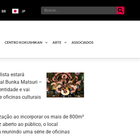
BR
JP
CENTRO KOKUSHIKAN
ARTE
ASSOCIADOS
ista estará
nal Bunka Matsuri –
ntidade e vai
 oficinas culturais
ização ao incorporar os mais de 800m²
 aberto ao público, o local
 reunindo uma série de oficinas