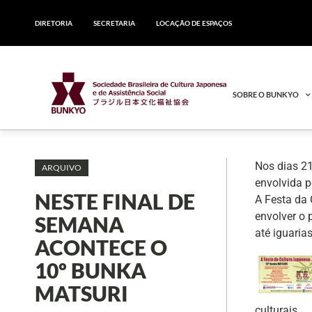
DIRETORIA
SECRETARIA
LOCAÇÃO DE ESPAÇOS
SOBRE O BUNKYO
Nos dias 21
ARQUIVO
envolvida p
NESTE FINAL DE
A Festa da
envolver o 
SEMANA
até iguaria
ACONTECE O
10º BUNKA
MATSURI
culturais.