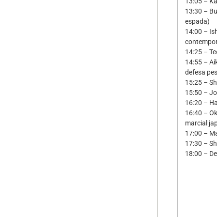
13:05 – Ka
13:30 – B
espada)
14:00 – Is
contempor
14:25 – T
14:55 – Ai
defesa pes
15:25 – Sh
15:50 – Jo
16:20 – H
16:40 – Ok
marcial ja
17:00 – M
17:30 – Sh
18:00 – De