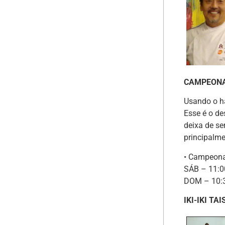
CAMPEONA
Usando o h
Esse é o d
deixa de se
principalm
• Campeona
SÁB – 11:00
DOM – 10:3
IKI-IKI TA