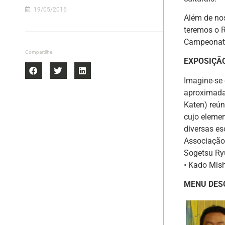
19/05/2016
Além de no
teremos o 
Campeonato
Compartilhe
EXPOSIÇÃO
Imagine-se
aproximadam
Katen) reún
cujo elemen
diversas es
Associação 
Sogetsu Ry
• Kado Mis
MENU DES