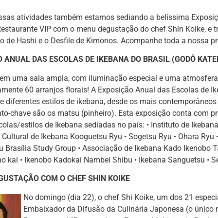
ssas atividades também estamos sediando a belíssima Exposiç
Restaurante VIP com o menu degustação do chef Shin Koike, e
 de Hashi e o Desfile de Kimonos. Acompanhe toda a nossa pro
 ANUAL DAS ESCOLAS DE IKEBANA DO BRASIL (GODÔ KATE
 em uma sala ampla, com iluminação especial e uma atmosfera 
ente 60 arranjos florais! A Exposição Anual das Escolas de Ik
e diferentes estilos de ikebana, desde os mais contemporâneos 
to-chave são os matsu (pinheiro). Esta exposição conta com pr
colas/estilos de Ikebana sediadas no país: • Instituto de Ikebana
Cultural de Ikebana Kooguetsu Ryu • Sogetsu Ryu • Ohara Ryu 
u Brasília Study Group • Associação de Ikebana Kado Ikenobo T
ho kai • Ikenobo Kadokai Nambei Shibu • Ikebana Sanguetsu • S
GUSTAÇÃO COM O CHEF SHIN KOIKE
No domingo (dia 22), o chef Shi Koike, um dos 21 espec
Embaixador da Difusão da Culinária Japonesa (o único no