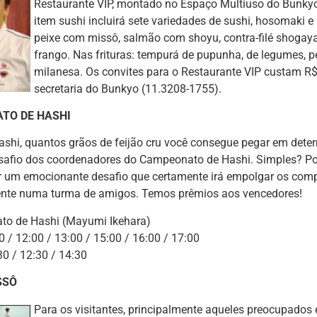
Restaurante VIP, montado no Espaço Multiuso do Bunky
item sushi incluirá sete variedades de sushi, hosomaki e 
peixe com missô, salmão com shoyu, contra-filé shogayak
frango. Nas frituras: tempurá de pupunha, de legumes, p
milanesa. Os convites para o Restaurante VIP custam R$
secretaria do Bunkyo (11.3208-1755).
TO DE HASHI
ashi, quantos grãos de feijão cru você consegue pegar em det
esafio dos coordenadores do Campeonato de Hashi. Simples? Po
r um emocionante desafio que certamente irá empolgar os comp
ente numa turma de amigos. Temos prêmios aos vencedores!
to de Hashi (Mayumi Ikehara)
 / 12:00 / 13:00 / 15:00 / 16:00 / 17:00
0 / 12:30 / 14:30
ISSÔ
Para os visitantes, principalmente aqueles preocupados 