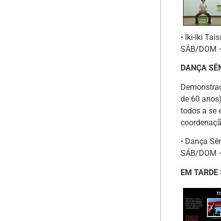
• Iki-Iki Ta
SÁB/DOM – 
DANÇA SÊ
Demonstraç
de 60 anos)
todos a se 
coordenaçã
• Dança Sê
SÁB/DOM – 
EM TARDE 