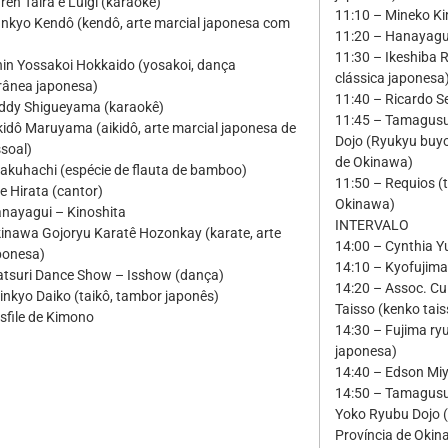
ren Taira e Luigi (karaokê)
11:10 – Mineko K
unkyo Kendô (kendô, arte marcial japonesa com
11:20 – Hanayagui
11:30 – Ikeshiba
hin Yossakoi Hokkaido (yosakoi, dança
clássica japonesa
ânea japonesa)
11:40 – Ricardo S
eddy Shigueyama (karaokê)
11:45 – Tamagusu
kidô Maruyama (aikidô, arte marcial japonesa de
Dojo (Ryukyu buyo
soal)
de Okinawa)
akuhachi (espécie de flauta de bamboo)
11:50 – Requios (t
e Hirata (cantor)
Okinawa)
anayagui – Kinoshita
INTERVALO
inawa Gojoryu Karatê Hozonkay (karate, arte
14:00 – Cynthia Y
ponesa)
14:10 – Kyofujima
atsuri Dance Show – Isshow (dança)
14:20 – Assoc. Cu
inkyo Daiko (taikô, tambor japonês)
Taisso (kenko tais
sfile de Kimono
14:30 – Fujima ry
japonesa)
14:40 – Edson Mi
14:50 – Tamagusu
Yoko Ryubu Dojo (
Província de Okin