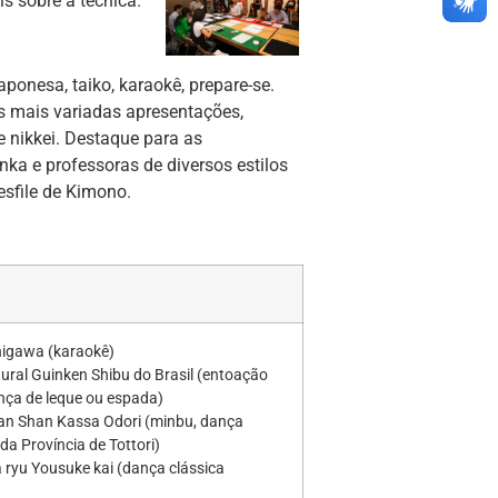
s sobre a técnica.
ponesa, taiko, karaokê, prepare-se.
s mais variadas apresentações,
e nikkei. Destaque para as
nka e professoras de diversos estilos
esfile de Kimono.
nigawa (karaokê)
tural Guinken Shibu do Brasil (entoação
ça de leque ou espada)
han Shan Kassa Odori (minbu, dança
da Província de Tottori)
 ryu Yousuke kai (dança clássica