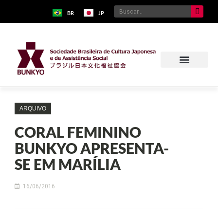
BR
JP
Sobre o Bunkyo
Museu da Imigração Japonesa
Pavilhão Japonês
Centro Kokushikan
ARQUIVO
CORAL FEMININO
BUNKYO APRESENTA-
SE EM MARÍLIA
16/06/2016