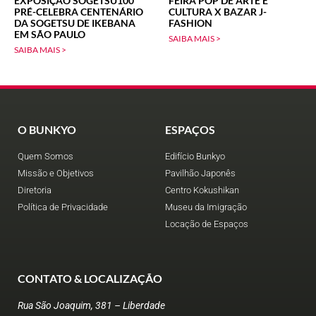
EXPOSIÇÃO SOGETSU100
FEIRA POP DE ARTE E
PRÉ-CELEBRA CENTENÁRIO
CULTURA X BAZAR J-
DA SOGETSU DE IKEBANA
FASHION
EM SÃO PAULO
SAIBA MAIS >
SAIBA MAIS >
O BUNKYO
ESPAÇOS
Quem Somos
Edifício Bunkyo
Missão e Objetivos
Pavilhão Japonês
Diretoria
Centro Kokushikan
Política de Privacidade
Museu da Imigração
Locação de Espaços
CONTATO & LOCALIZAÇÃO
Rua São Joaquim, 381 – Liberdade