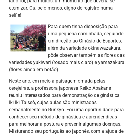
lago foi, para muitos, um momento que deveria se
eternizar. Ou, pelo menos, digno de registro numa
selfie!
Para quem tinha disposição para
uma pequena caminhada, seguindo
em direção ao Ginásio de Esportes,
além da variedade okinawazakura,
pôde observar também as flores das
variedades yukiwari (rosado mais claro) e yamazakura
(flores ainda em botão).
Neste ano, em meio à paisagem ornada pelas
cerejeiras, a professora japonesa Reiko Abakane
reuniu interessados para demonstração de ginástica
Iki Iki Taissô, cujas aulas são ministradas
semanalmente no Bunkyo. Foi uma oportunidade para
conhecer seu método de ginástica e aprender dicas
para melhorar a postura e prevenir algumas doenças.
Misturando seu português ao japonês, com a ajuda de