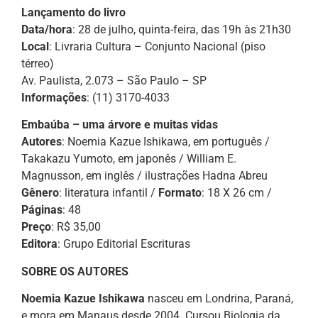
Lançamento do livro
Data/hora
: 28 de julho, quinta-feira, das 19h às 21h30
Local
: Livraria Cultura – Conjunto Nacional (piso
térreo)
Av. Paulista, 2.073 – São Paulo – SP
Informações
: (11) 3170-4033
Embaúba – uma árvore e muitas vidas
Autores
: Noemia Kazue Ishikawa, em português /
Takakazu Yumoto, em japonês / William E.
Magnusson, em inglês / ilustrações Hadna Abreu
Gênero
: literatura infantil /
Formato
: 18 X 26 cm /
Páginas
: 48
Preço
: R$ 35,00
Editora
: Grupo Editorial Escrituras
SOBRE OS AUTORES
Noemia Kazue Ishikawa
nasceu em Londrina, Paraná,
e mora em Manaus desde 2004. Cursou Biologia da