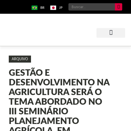
BR
JP
Sobre o Bunkyo
Museu da Imigração Japonesa
Pavilhão Japonês
Centro Kokushikan
ARQUIVO
GESTÃO E
DESENVOLVIMENTO NA
AGRICULTURA SERÁ O
TEMA ABORDADO NO
III SEMINÁRIO
PLANEJAMENTO