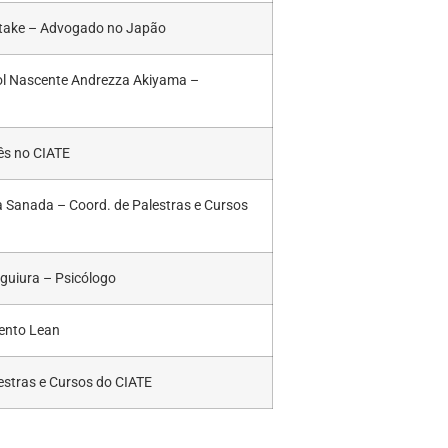
 Otake – Advogado no Japão
Sol Nascente Andrezza Akiyama –
ês no CIATE
a Sanada – Coord. de Palestras e Cursos
guiura – Psicólogo
mento Lean
stras e Cursos do CIATE