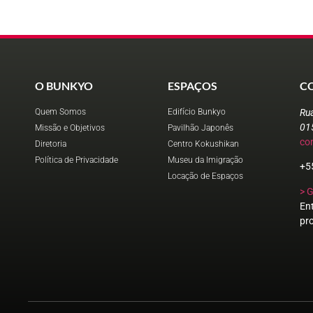
O BUNKYO
ESPAÇOS
C
Quem Somos
Edifício Bunkyo
Ru
01
Missão e Objetivos
Pavilhão Japonês
co
Diretoria
Centro Kokushikan
Política de Privacidade
Museu da Imigração
+5
Locação de Espaços
> 
En
pr