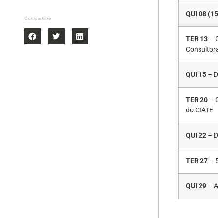
QUI 08 (15
Compartilhe
TER 13
– C
Consultor
QUI 15
– D
TER 20
– C
do CIATE
QUI 22
– D
TER 27
– 5
QUI 29
– A