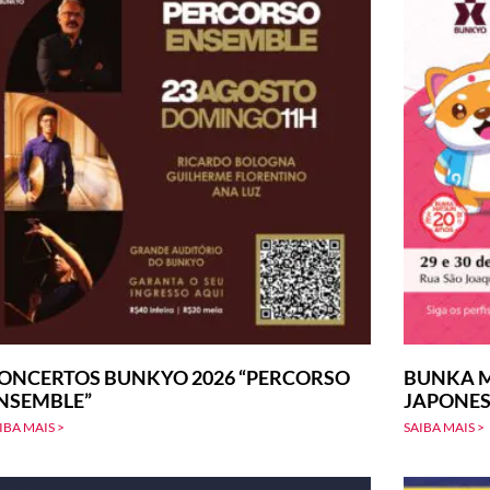
ONCERTOS BUNKYO 2026 “PERCORSO
BUNKA M
NSEMBLE”
JAPONE
IBA MAIS >
SAIBA MAIS >